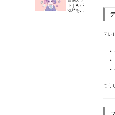
自動カッ
方と編集
ト｜AIが
テクニッ
沈黙をカ
ク
ット！
CapCut
の自動編
集（カッ
テレ
ト）の使
い方
こう