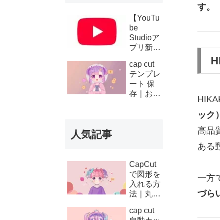
す。
【YouTu
be
Studioア
プリ新機
能】複数
cap cut
チャンネ
テンプレ
ルの収
ート 保
益・支払
存｜お気
い履歴が
HIK
に入り登
スマホで
録と後か
ック
確認可能
ら使う方
に！条件
高品
人気記事
法
と使い方
ある
を徹底解
説
CapCut
で図形を
一方
入れる方
づら
法｜丸・
矢印・四
cap cut
角の使い