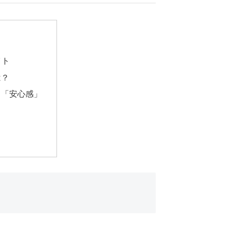
イト
は？
と「安心感」