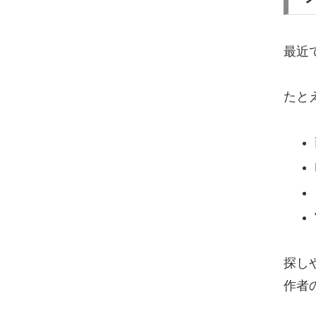
最近
たと
探し
作者