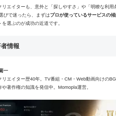
クリエイターも、意外と「探しやすさ」や「明瞭な利用
M選びで迷ったら、まずは
プロが使っているサービスの傾
トを選ぶのが成功の近道です。
著者情報
 菊一
クリエイター歴40年。TV番組・CM・Web動画向けの
作や著作権の知識を発信中。Momopla運営。