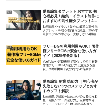
動画編集タブレット おすすめ 初
動画
心者必見！編集・イラスト制作に
おすすめの高性能タブレット4選
【2025年最新】
動画編集やイラスト制作に最適な高性能
タブレットを初心者向けに厳選。2025年
最新モデルの中から、失敗しない4機種を
丁寧に解説。
フリーBGM 商用利用もOK！著作
動画
権フリーBGMの安全な使い方ガ
イド【2025年最新版】
YouTubeやSNS投稿で安心して使える著
作権フリーBGMの選び方と注意点を解
説。商用利用可能なおすすめ音楽サイト
もあわせて紹介。収益化にも対応！
動画編集 副業 始め方 ｜初心者が
動画
失敗しない5つのステップとおす
すめソフト解説
動画編集で副業を始めたい初心者の方必
見！編集ソフトの選び方から素材準備、
カット・テロップ・BGMの基本操作、