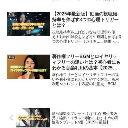
SNSへの書き出し方法まで、失敗しない
ための5つのステップを詳しく解説しま
す。
【2025年最新版】動画の視聴維
動画
持率を伸ばす3つの心理トリガー
とは？
視聴維持率を上げたいなら心理学を使
え！動画の離脱を防ぎ再生時間を伸ばす3
つの心理トリガー（カリギュラ効果・ツ
ァイガルニク効果・タイムプログレッシ
ョン法）を解説。
著作権フリーBGMとロイヤリテ
動画
ィフリーの違いとは？初心者にも
わかる音楽利用の基本【2025年
版】
著作権フリーとロイヤリティフリーの違
いを初心者にもわかりやすく解説。商用
利用やクレジット表記の注意点、BGM使
用時の失敗例も紹介。
動画編集タブレット おすすめ 初心者必
見！編集・イラスト制作におすすめの高
性能タブレット4選【2025年最新】