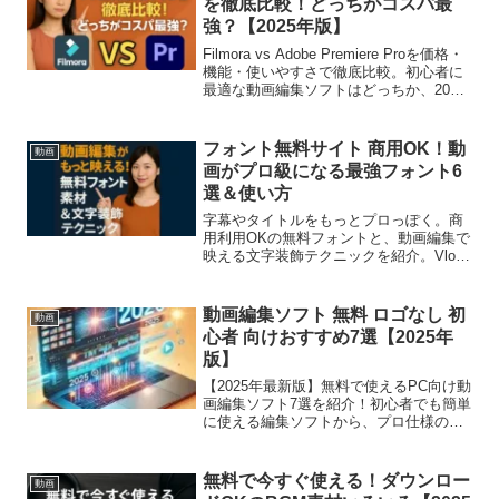
を徹底比較！どっちがコスパ最
強？【2025年版】
Filmora vs Adobe Premiere Proを価格・
機能・使いやすさで徹底比較。初心者に
最適な動画編集ソフトはどっちか、2025
年最新版で解説！
フォント無料サイト 商用OK！動
動画
画がプロ級になる最強フォント6
選＆使い方
字幕やタイトルをもっとプロっぽく。商
用利用OKの無料フォントと、動画編集で
映える文字装飾テクニックを紹介。Vlog
やPR動画にも使えるスタイル別活用法付
き。
動画編集ソフト 無料 ロゴなし 初
動画
心者 向けおすすめ7選【2025年
版】
【2025年最新版】無料で使えるPC向け動
画編集ソフト7選を紹介！初心者でも簡単
に使える編集ソフトから、プロ仕様の高
機能ツールまで徹底比較。Windows・
Mac・Linux対応のおすすめソフトをチェ
ック！
無料で今すぐ使える！ダウンロー
動画