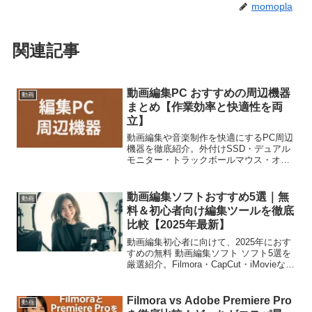
momopla
関連記事
動画編集PC おすすめの周辺機器
動画
まとめ【作業効率と快適性を両
立】
動画編集や音楽制作を快適にするPC周辺
機器を徹底紹介。外付けSSD・デュアル
モニター・トラックボールマウス・オー
ディオIFなど、作業効率と快適性を両立
するアイテムを厳選！
動画編集ソフトおすすめ5選｜無
動画
料＆初心者向け編集ツールを徹底
比較【2025年最新】
動画編集初心者に向けて、2025年におす
すめの無料 動画編集ソフト ソフト5選を
厳選紹介。Filmora・CapCut・iMovieなど
人気ツールの特徴を比較し、あなたに合
ったソフトが見つかります。
Filmora vs Adobe Premiere Pro
動画