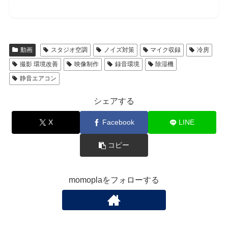
動画
スタジオ空調
ノイズ対策
マイク収録
冷房
撮影 環境改善
映像制作
録音環境
除湿機
静音エアコン
シェアする
X
Facebook
LINE
コピー
momoplaをフォローする