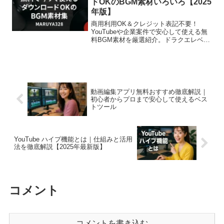
ドOKのBGM素材いろいろ【2025
年版】
商用利用OK＆クレジット表記不要！
YouTubeや企業案件で安心して使える無
料BGM素材を厳選紹介。ドラクエレベル
アップ風効果音の著作権フリー音源もダ
ウンロード可能。
動画編集アプリ無料おすすめ徹底解説｜
初心者からプロまで安心して使えるベス
トツール
YouTube ハイプ機能とは｜仕組みと活用
法を徹底解説【2025年最新版】
コメント
コメントを書き込む