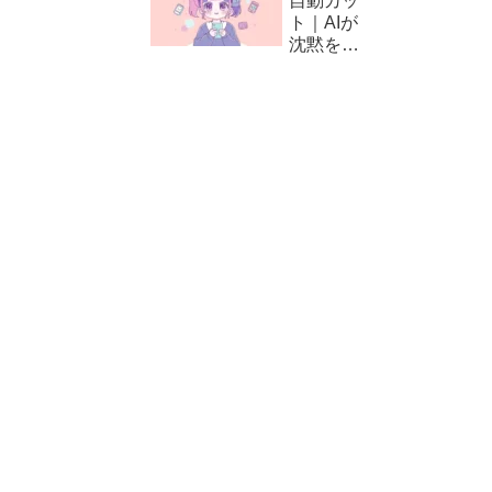
自動カッ
方と編集
ト｜AIが
テクニッ
沈黙をカ
ク
ット！
CapCut
の自動編
集（カッ
ト）の使
い方