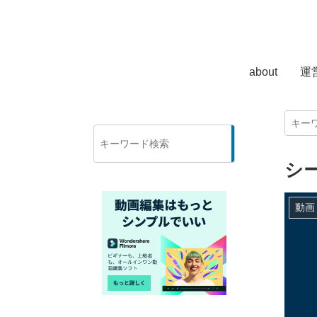
about
運
検
索
シ
動画