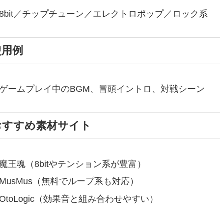
8bit／チップチューン／エレクトロポップ／ロック系
使用例
ゲームプレイ中のBGM、冒頭イントロ、対戦シーン
おすすめ素材サイト
魔王魂（8bitやテンション系が豊富）
MusMus（無料でループ系も対応）
OtoLogic（効果音と組み合わせやすい）