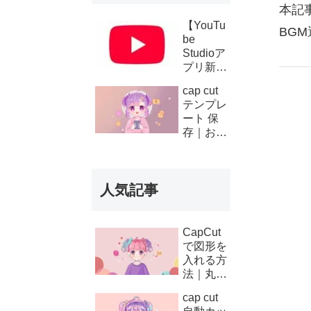
本記
【YouTu
BG
be
Studioア
プリ新機
能】複数
cap cut
チャンネ
テンプレ
ルの収
ート 保
益・支払
存｜お気
い履歴が
に入り登
スマホで
録と後か
確認可能
ら使う方
に！条件
人気記事
法
と使い方
を徹底解
説
CapCut
で図形を
入れる方
法｜丸・
矢印・四
cap cut
角の使い