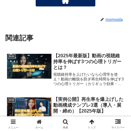
momopla
関連記事
【2025年最新版】動画の視聴維
動画
持率を伸ばす3つの心理トリガー
とは？
視聴維持率を上げたいなら心理学を使
え！動画の離脱を防ぎ再生時間を伸ばす3
つの心理トリガー（カリギュラ効果・ツ
ァイガルニク効果・タイムプログレッシ
ョン法）を解説。
【実例公開】再生率を爆上げした
動画
動画構成テンプレ3選（導入・展
開・締め）【2025年版】
動画の構成が弱いと再生されない？初心
者でもすぐ使える導入・展開・締めのテ
ンプレートを公開。ストーリー型／比較
メニュー
ホーム
検索
トップ
サイドバー