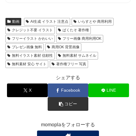
動画
AI生成 イラスト 注意点
いらすとや 商用利用
クレジット不要 イラスト
ぱくたそ 著作権
フリーイラスト かわいい
フリー画像 商用利用OK
プレゼン画像 無料
商用OK 背景画像
無料イラスト素材 信頼性
無料素材 サムネイル
無料素材 安心 サイト
著作権フリー 写真
シェアする
X
Facebook
LINE
コピー
momoplaをフォローする