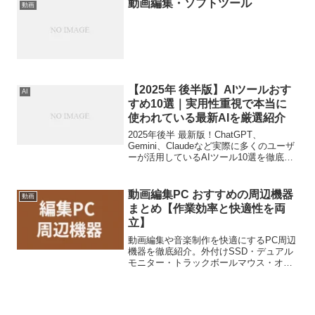
動画編集・ソフトツール
動画
【2025年 後半版】AIツールおす
AI
すめ10選｜実用性重視で本当に
使われている最新AIを厳選紹介
2025年後半 最新版！ChatGPT、
Gemini、Claudeなど実際に多くのユーザ
ーが活用しているAIツール10選を徹底比
較。初心者にも使いやすく、仕事効率
化・クリエイティブ作業に役立つAIサー
ビスを紹介します。
動画編集PC おすすめの周辺機器
動画
まとめ【作業効率と快適性を両
立】
動画編集や音楽制作を快適にするPC周辺
機器を徹底紹介。外付けSSD・デュアル
モニター・トラックボールマウス・オー
ディオIFなど、作業効率と快適性を両立
するアイテムを厳選！