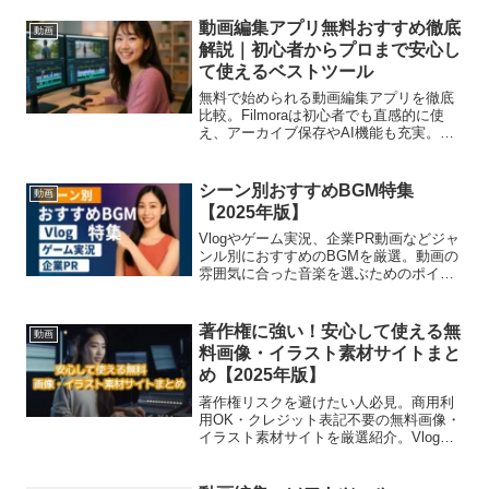
動画編集アプリ無料おすすめ徹底
動画
解説｜初心者からプロまで安心し
て使えるベストツール
無料で始められる動画編集アプリを徹底
比較。Filmoraは初心者でも直感的に使
え、アーカイブ保存やAI機能も充実。買
い切りプランが特にお得で長期利用に最
適です。
シーン別おすすめBGM特集
動画
【2025年版】
Vlogやゲーム実況、企業PR動画などジャ
ンル別におすすめのBGMを厳選。動画の
雰囲気に合った音楽を選ぶためのポイン
トと、商用利用OKな素材サイトもあわせ
て紹介します。
著作権に強い！安心して使える無
動画
料画像・イラスト素材サイトまと
め【2025年版】
著作権リスクを避けたい人必見。商用利
用OK・クレジット表記不要の無料画像・
イラスト素材サイトを厳選紹介。Vlogや
企業PRにも安心して使える素材が見つか
ります。