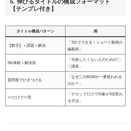
5. 伸びるタイトルの構成フォーマット
【テンプレ付き】
タイトル構成パターン
例
「3分でできる！ショート動画の
【数字】＋課題＋解決
編集術」
「失敗したくない人のための〇
NG体験＋解決策
〇講座」
「なぜこのBGMが一番使われる
質問形でひきつける
のか？」
「テロップだけで印象が3倍変わ
○○だけで〜型
る方法」