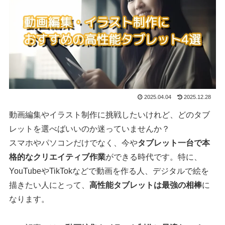
2025.04.04
2025.12.28
動画編集やイラスト制作に挑戦したいけれど、どのタブ
レットを選べばいいのか迷っていませんか？
スマホやパソコンだけでなく、今や
タブレット一台で本
格的なクリエイティブ作業
ができる時代です。特に、
YouTubeやTikTokなどで動画を作る人、デジタルで絵を
描きたい人にとって、
高性能タブレットは最強の相棒
に
なります。