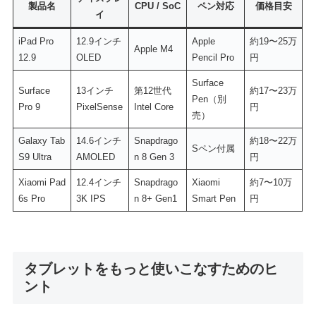
製品名
CPU / SoC
ペン対応
価格目安
イ
iPad Pro
12.9インチ
Apple
約19〜25万
Apple M4
12.9
OLED
Pencil Pro
円
Surface
Surface
13インチ
第12世代
約17〜23万
Pen（別
Pro 9
PixelSense
Intel Core
円
売）
Galaxy Tab
14.6インチ
Snapdrago
約18〜22万
Sペン付属
S9 Ultra
AMOLED
n 8 Gen 3
円
Xiaomi Pad
12.4インチ
Snapdrago
Xiaomi
約7〜10万
6s Pro
3K IPS
n 8+ Gen1
Smart Pen
円
タブレットをもっと使いこなすためのヒ
ント