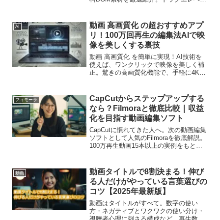
アップ風効果音の著作権フリー音源もダ
ウンロード可能。
動画 高画質化 の超おすすめアプ
AI
リ！100万回再生の編集法AIで映
像を美しくする裏技
動画 高画質化 を簡単に実現！AI技術を
使えば、ワンクリックで映像を美しく補
正。驚きの高画質化機能で、手軽に4Kア
ップスケールも可能。誰でも簡単に画質
を向上させる方法を徹底解説！
CapCutからステップアップする
フィモーラ
なら？Filmoraと徹底比較｜収益
化を目指す動画編集ソフト
CapCutに慣れてきた人へ。次の動画編集
ソフトとして人気のFilmoraを徹底解説。
100万再生動画15本以上の実例をもと
に、動画編集の時短・プロジェクト管
理・収益化に向いた理由をわかりやすく
紹介します。
動画タイトルで8割決まる！伸び
動画
る人だけがやっている言葉選びの
コツ【2025年最新版】
動画はタイトルがすべて。数字の使い
方・ネガティブとワクワクの使い分け・
視聴者心理に刺さる構成など、再生数を