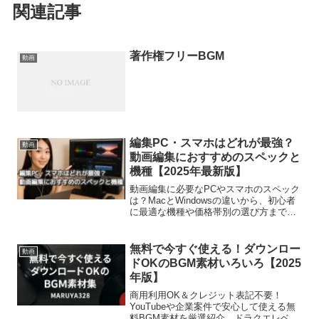
関連記事
著作権フリーBGM
動画
編集PC・スマホはどれが最強？
動画
動画編集におすすめのスペックと
機種【2025年最新版】
動画編集に必要なPCやスマホのスペック
は？MacとWindowsの違いから、初心者
に最適な機種や価格帯別の選び方までを
2025年版で徹底解説！
無料で今すぐ使える！ダウンロー
動画
ドOKのBGM素材いろいろ【2025
年版】
商用利用OK＆クレジット表記不要！
YouTubeや企業案件で安心して使える無
料BGM素材を厳選紹介。ドラクエレベル