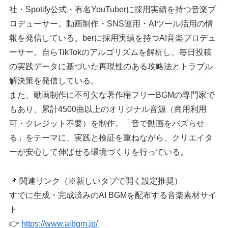
社・Spotify公式・有名YouTuberに採用実績を持つ音楽プ
ロデューサー。動画制作・SNS運用・AIツール活用の情
報を発信している。berに採用実績を持つAI音楽プロデュ
ーサー。自らTikTokのアルゴリズムを解析し、毎日投稿
の実践データに基づいた再現性のある攻略法とトラブル
解決策を発信している。
また、動画制作に不可欠な著作権フリーBGMの専門家で
もあり、累計4500曲以上のオリジナル音源（商用利用
可・クレジット不要）を制作。「音で動画をバズらせ
る」をテーマに、実践と検証を重ねながら、クリエイタ
ーが安心して伸ばせる環境づくりを行っている。
📌 関連リンク（※新しいタブで開く設定推奨）
すでに生成・完成済みのAI BGMを配布する音楽素材サイ
ト
👉
https://www.aibgm.jp/