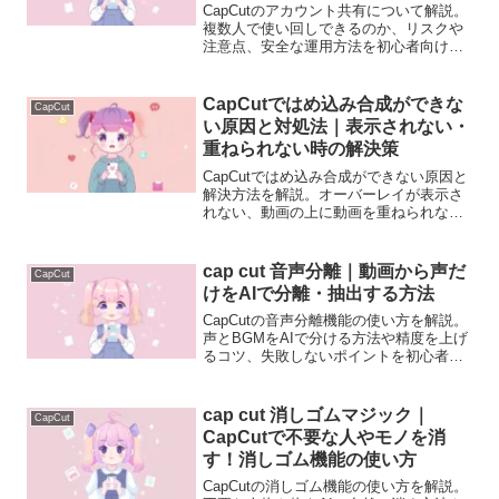
CapCutのアカウント共有について解説。
複数人で使い回しできるのか、リスクや
注意点、安全な運用方法を初心者向けに
分かりやすく説明します。
CapCutではめ込み合成ができな
CapCut
い原因と対処法｜表示されない・
重ねられない時の解決策
CapCutではめ込み合成ができない原因と
解決方法を解説。オーバーレイが表示さ
れない、動画の上に動画を重ねられない
時のチェックポイントを初心者向けに分
かりやすく説明します。
cap cut 音声分離｜動画から声だ
CapCut
けをAIで分離・抽出する方法
CapCutの音声分離機能の使い方を解説。
声とBGMをAIで分ける方法や精度を上げ
るコツ、失敗しないポイントを初心者向
けに分かりやすく説明します。
cap cut 消しゴムマジック｜
CapCut
CapCutで不要な人やモノを消
す！消しゴム機能の使い方
CapCutの消しゴム機能の使い方を解説。