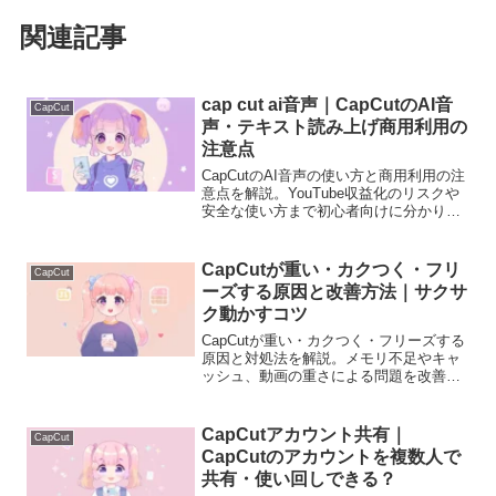
関連記事
cap cut ai音声｜CapCutのAI音
CapCut
声・テキスト読み上げ商用利用の
注意点
CapCutのAI音声の使い方と商用利用の注
意点を解説。YouTube収益化のリスクや
安全な使い方まで初心者向けに分かりや
すく説明します。
CapCutが重い・カクつく・フリ
CapCut
ーズする原因と改善方法｜サクサ
ク動かすコツ
CapCutが重い・カクつく・フリーズする
原因と対処法を解説。メモリ不足やキャ
ッシュ、動画の重さによる問題を改善す
る方法を初心者向けに分かりやすく説明
します。
CapCutアカウント共有｜
CapCut
CapCutのアカウントを複数人で
共有・使い回しできる？