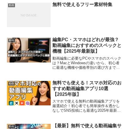
無料で使えるフリー素材特集
動画
編集PC・スマホはどれが最強？
動画
動画編集におすすめのスペックと
機種【2025年最新版】
動画編集に必要なPCやスマホのスペック
は？MacとWindowsの違いから、初心者
に最適な機種や価格帯別の選び方までを
2025年版で徹底解説！
無料でも使える！スマホ対応のお
動画
すすめ動画編集アプリ10選
【2025年版】
スマホで使える無料の動画編集アプリを
厳選紹介！初心者でも簡単操作＆透かし
なしでSNS投稿にも最適な2025年最新版
まとめ。
【最新】無料で使える動画編集サ
動画