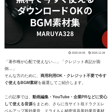
2025.04.05
2025.12.28
「著作権が心配で使えない…」「クレジット表記が面
倒…」
そんな方のために、
商用利用OK・クレジット不要で今す
ぐ使えるBGM素材
を厳選してご紹介します。
この記事では、
動画編集・YouTube・企業PRなどに安心
して使える音源
をまとめ、さらに当サイト祖ドラクエレ
ベルアップ風効果音、ドラえもん秘密道具風効果音素材