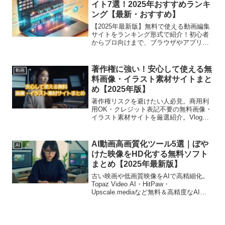
イト7選！2025年おすすめランキ
ング【最新・おすすめ】
【2025年最新版】無料で使える動画編集
サイトをランキング形式で紹介！初心者
からプロ向けまで、ブラウザやアプリで
手軽に使える編集ツールを徹底比較。あ
なたにぴったりの動画編集サイトが見つ
かる！
著作権に強い！安心して使える無
動画
料画像・イラスト素材サイトまと
め【2025年版】
著作権リスクを避けたい人必見。商用利
用OK・クレジット表記不要の無料画像・
イラスト素材サイトを厳選紹介。Vlogや
企業PRにも安心して使える素材が見つか
ります。
AI動画高画質化ツール5選｜ぼや
AI
けた映像をHD化する無料ソフト
まとめ【2025年最新版】
古い映画や低画質映像をAIで高精細化。
Topaz Video AI・HitPaw・
Upscale.mediaなど無料＆高精度なAI動
画高画質化ツール5選を徹底比較。旧作リ
メイクにも最適。