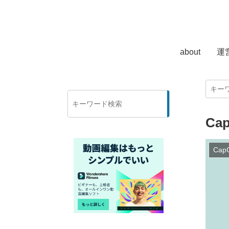
about
運
検
索
C
Cap