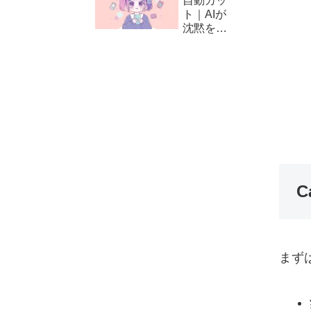
自動カッ
方と編集
ト｜AIが
テクニッ
沈黙をカ
ク
ット！
CapCut
の自動編
集（カッ
ト）の使
い方
C
まず