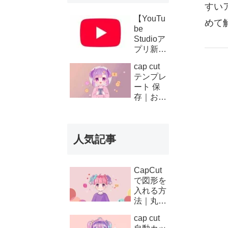
すい
【YouTu
めて
be
Studioア
プリ新機
能】複数
cap cut
チャンネ
テンプレ
ルの収
ート 保
益・支払
存｜お気
い履歴が
に入り登
スマホで
録と後か
確認可能
ら使う方
に！条件
人気記事
法
と使い方
を徹底解
説
CapCut
で図形を
入れる方
法｜丸・
矢印・四
cap cut
角の使い