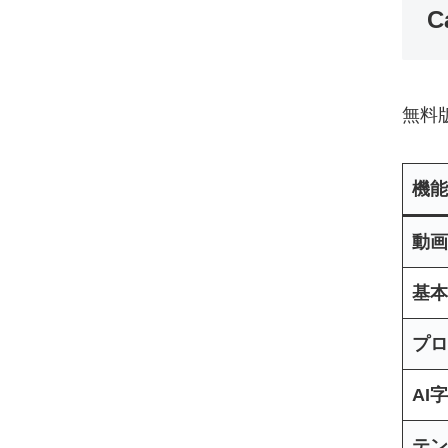
C
無料
機能
動画
基本
プロ
AI
テン