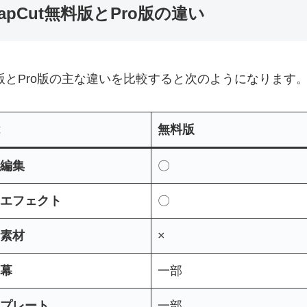
apCut無料版とPro版の違い
版とPro版の主な違いを比較すると次のようになります
無料版
編集
〇
エフェクト
〇
素材
×
字幕
一部
プレート
一部