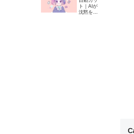
自動カッ
方と編集
ト｜AIが
テクニッ
沈黙をカ
ク
ット！
CapCut
の自動編
集（カッ
ト）の使
い方
C