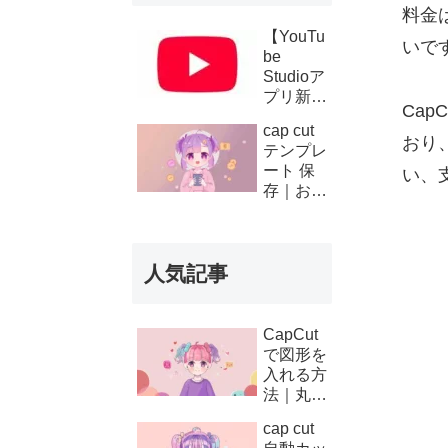
料金
【YouTu
いで
be
Studioア
プリ新機
Ca
能】複数
cap cut
チャンネ
おり
テンプレ
ルの収
ート 保
い、
益・支払
存｜お気
い履歴が
に入り登
スマホで
録と後か
確認可能
ら使う方
に！条件
人気記事
法
と使い方
を徹底解
説
CapCut
で図形を
入れる方
法｜丸・
矢印・四
cap cut
角の使い