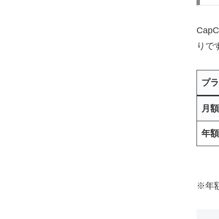
Ca
りで
プラ
月額
年額
※年