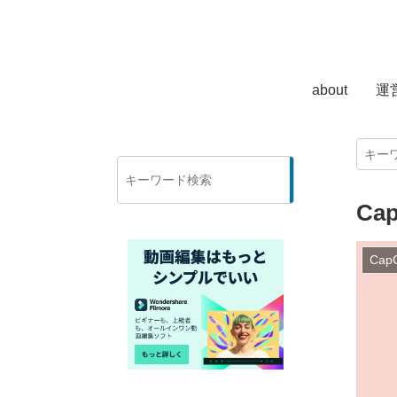
about
運
検
索
C
Cap