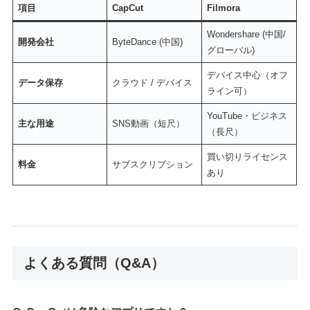
項目
CapCut
Filmora
Wondershare (中国/
開発会社
ByteDance (中国)
グローバル)
デバイス中心（オフ
データ保存
クラウド / デバイス
ライン可）
YouTube・ビジネス
主な用途
SNS動画（短尺）
（長尺）
買い切りライセンス
料金
サブスクリプション
あり
よくある質問（Q&A）