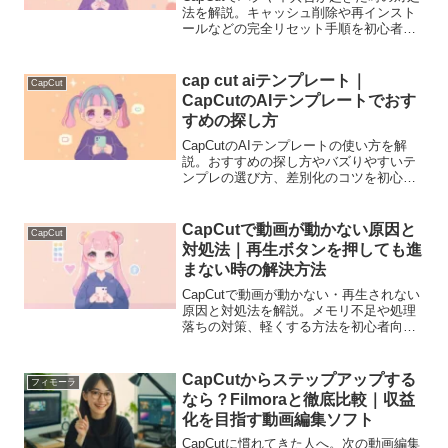
法を解説。キャッシュ削除や再インスト
ールなどの完全リセット手順を初心者向
けに分かりやすく説明します。
cap cut aiテンプレート｜
CapCut
CapCutのAIテンプレートでおす
すめの探し方
CapCutのAIテンプレートの使い方を解
説。おすすめの探し方やバズりやすいテ
ンプレの選び方、差別化のコツを初心者
向けに分かりやすく説明します。
CapCutで動画が動かない原因と
CapCut
対処法｜再生ボタンを押しても進
まない時の解決方法
CapCutで動画が動かない・再生されない
原因と対処法を解説。メモリ不足や処理
落ちの対策、軽くする方法を初心者向け
に分かりやすく説明します。
CapCutからステップアップする
フィモーラ
なら？Filmoraと徹底比較｜収益
化を目指す動画編集ソフト
CapCutに慣れてきた人へ。次の動画編集