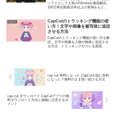
ソフトとして人気のFilmoraを徹底解説。
100万再生動画15本以上の実例をもと
に、動画編集の時短・プロジェクト管
理・収益化に向いた理由をわかりやすく
紹介します。
CapCutのトラッキング機能の使
CapCut
い方！文字や画像を被写体に追従
させる方法
CapCutのトラッキング機能の使い方を解
説。文字や画像を人物や物体に追従させ
る方法、トラッキングがズレる原因、精
度を上げるコツまで初心者向けに紹介し
ます。
cap cut 有料になった CapCutが急に有料
になった？無料のまま使い続ける方法
cap cut ダウンロード CapCutアプリの無
料ダウンロード方法と偽物に注意するポ
イント