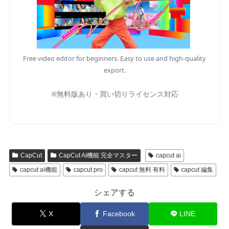
Free video editor for beginners. Easy to use and high-quality
export.
※無料版あり・買い切りライセンス対応
CapCut
CapCut AI機能 完全マスター
capcut ai
capcut ai機能
capcut pro
capcut 無料 有料
capcut 編集
シェアする
X
Facebook
LINE