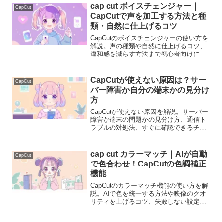
cap cut ボイスチェンジャー｜
CapCut
CapCutで声を加工する方法と種
類・自然に仕上げるコツ
CapCutのボイスチェンジャーの使い方を
解説。声の種類や自然に仕上げるコツ、
違和感を減らす方法まで初心者向けに説
明します。
CapCutが使えない原因は？サー
CapCut
バー障害か自分の端末かの見分け
方
CapCutが使えない原因を解説。サーバー
障害か端末の問題かの見分け方、通信ト
ラブルの対処法、すぐに確認できるチェ
ック方法を分かりやすく説明します。
cap cut カラーマッチ｜AIが自動
CapCut
で色合わせ！CapCutの色調補正
機能
CapCutのカラーマッチ機能の使い方を解
説。AIで色を統一する方法や映像のクオ
リティを上げるコツ、失敗しない設定を
初心者向けに分かりやすく説明します。