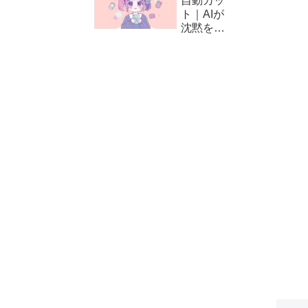
自動カッ
方と編集
ト｜AIが
テクニッ
沈黙をカ
ク
ット！
CapCut
の自動編
集（カッ
ト）の使
い方