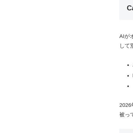
C
AI
して
20
被っ