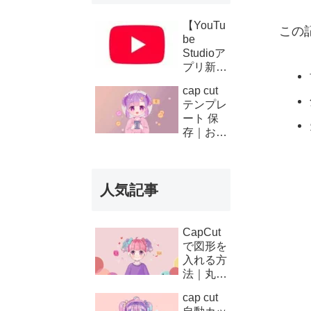
【YouTu
この
be
Studioア
プリ新機
能】複数
cap cut
チャンネ
テンプレ
ルの収
ート 保
益・支払
存｜お気
い履歴が
に入り登
スマホで
録と後か
確認可能
ら使う方
に！条件
人気記事
法
と使い方
を徹底解
説
CapCut
で図形を
入れる方
法｜丸・
矢印・四
cap cut
角の使い