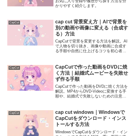
お気に入り登録や履歴から探す方法を分
かりやすく紹介します。
cap cut 背景変え方｜AIで背景を
CapCut
別の動画や画像に変える（合成す
る）方法
CapCutで背景を変更する方法を解説。AI
で人物を切り抜き、画像や動画に合成す
る手順や自然に仕上げるコツを初心者向
けに分かりやすく説明します。
CapCutで作った動画をDVDに焼
CapCut
く方法｜結婚式ムービーを失敗せ
ず作る手順
CapCutで作った動画をDVDに焼く方法を
解説。MP4からDVD-Videoに変換する手
順や、結婚式で失敗しないための注意点
を初心者向けにわかりやすく説明しま
す。
cap cut windows｜Windowsで
CapCut
CapCutをダウンロード・インス
トールする方法
WindowsでCapCutをダウンロード・イン