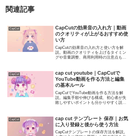
関連記事
CapCutの効果音の入れ方｜動画
CapCut
のクオリティが上がるおすすめ使
い方
CapCutの効果音の入れ方と使い方を解
説。動画のクオリティを上げるタイミン
グや音量調整、商用利用時の注意点も分
かりやすく説明します。
cap cut youtube｜CapCutで
CapCut
YouTube動画を作る方法と編集
の基本ルール
CapCutでYouTube動画を作る方法を解
説。編集手順や伸びる構成、初心者が失
敗しやすいポイントも分かりやすく説明
します。
cap cut テンプレート 保存｜お気
CapCut
に入り登録と後から使う方法
CapCutテンプレートの保存方法を解説。