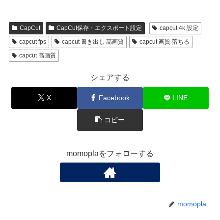
CapCut
CapCut保存・エクスポート設定
capcut 4k 設定
capcut fps
capcut 書き出し 高画質
capcut 画質 落ちる
capcut 高画質
シェアする
X
Facebook
LINE
コピー
momoplaをフォローする
momopla