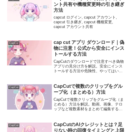
ント共有や機種変更時の引き継ぎ
方法
capcut ログイン, capcut アカウント,
capcut 引き継ぎ, capcut 機種変更,
capcut アカウント共有
cap cut アプリ ダウンロード｜偽
CapCut
物に注意！公式から安全にインス
トールする方法
CapCutのダウンロードで注意すべき偽物
アプリの見分け方を解説。安全にインス
トールする方法や危険性、やってはいけ
ない行動も分かりやすく説明します。
CapCutで複数のクリップをグル
CapCut
ープ化（まとめる）方法
CapCutで複数クリップをグループ化（ま
とめる）方法を解説。動画、画像、テロ
ップなど複数素材をまとめて編集するテ
クニックとPC版ショートカットの活用方
法を説明します。
CapCutのAIクレジットとは？足
CapCut
りない時の回復タイミングと上限