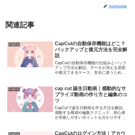
momopla
関連記事
CapCutの自動保存機能はどこ？
CapCut
バックアップと復元方法を完全解
説
CapCutの自動保存機能の仕組みとバック
アップ方法を解説。データが消える原因
や復元できるケース、安全に使うための
対策を初心者向けに説明します。
cap cut 誕生日動画｜感動的なサ
CapCut
プライズ動画の作り方と編集のコ
ツ
CapCutで誕生日動画を作る方法を解説。
感動する構成や編集テクニック、初心者
が失敗しやすいポイントも分かりやすく
紹介します。
CapCutのログイン方法｜アカウ
CapCut