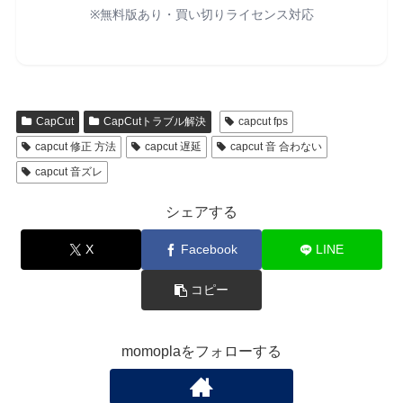
※無料版あり・買い切りライセンス対応
CapCut
CapCutトラブル解決
capcut fps
capcut 修正 方法
capcut 遅延
capcut 音 合わない
capcut 音ズレ
シェアする
X
Facebook
LINE
コピー
momoplaをフォローする