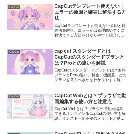
CapCutテンプレート使えない｜
CapCut
エラーの原因と確実に解決する方
法
CapCutテンプレートが使えない原因と対
処法を解説。エラーが出る理由やすぐに
解決できる方法を分かりやすく紹介しま
す。
cap cut スタンダードとは
CapCut
CapCutのスタンダードプランと
は？Proとの違いを解説
CapCutのスタンダードプランとは？無料
プランとProの違い、料金、機能差、どの
プランを選ぶべきかをわかりやすく解説
します。
CapCut Webとは？ブラウザで動
CapCut
画編集する使い方と注意点
CapCut Webとは？ブラウザで動画編集
できるオンライン版CapCutの使い方を解
説。インストール不要のメリットと動作
が重くなる理由まで説明します。