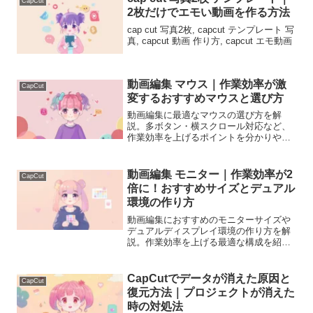
CapCut
2枚だけでエモい動画を作る方法
cap cut 写真2枚, capcut テンプレート 写
真, capcut 動画 作り方, capcut エモ動画
動画編集 マウス｜作業効率が激
CapCut
変するおすすめマウスと選び方
動画編集に最適なマウスの選び方を解
説。多ボタン・横スクロール対応など、
作業効率を上げるポイントを分かりやす
く紹介します。
動画編集 モニター｜作業効率が2
CapCut
倍に！おすすめサイズとデュアル
環境の作り方
動画編集におすすめのモニターサイズや
デュアルディスプレイ環境の作り方を解
説。作業効率を上げる最適な構成を紹介
します。
CapCutでデータが消えた原因と
CapCut
復元方法｜プロジェクトが消えた
時の対処法