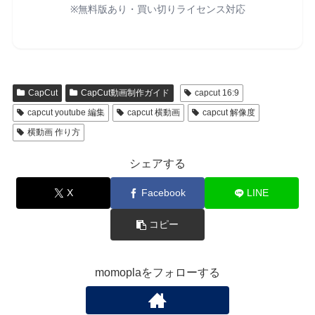
※無料版あり・買い切りライセンス対応
CapCut
CapCut動画制作ガイド
capcut 16:9
capcut youtube 編集
capcut 横動画
capcut 解像度
横動画 作り方
シェアする
X
Facebook
LINE
コピー
momoplaをフォローする