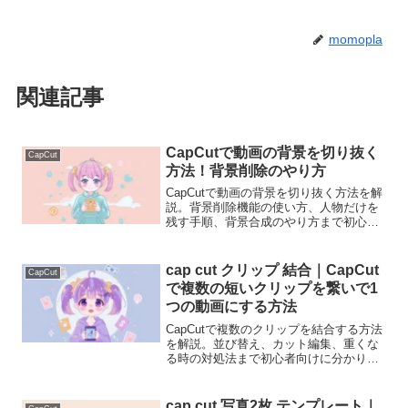
momopla
関連記事
CapCutで動画の背景を切り抜く
CapCut
方法！背景削除のやり方
CapCutで動画の背景を切り抜く方法を解
説。背景削除機能の使い方、人物だけを
残す手順、背景合成のやり方まで初心者
向けに分かりやすく紹介します。
cap cut クリップ 結合｜CapCut
CapCut
で複数の短いクリップを繋いで1
つの動画にする方法
CapCutで複数のクリップを結合する方法
を解説。並び替え、カット編集、重くな
る時の対処法まで初心者向けに分かりや
すく説明します。
cap cut 写真2枚 テンプレート｜