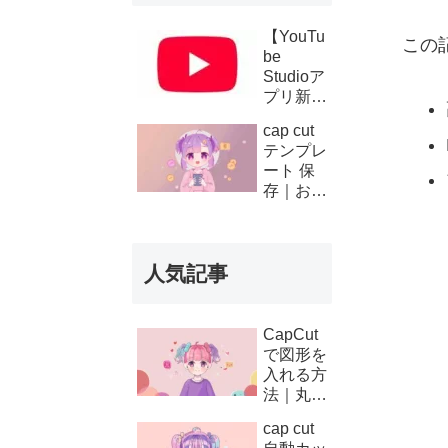
【YouTu
この
be
Studioア
プリ新機
能】複数
cap cut
チャンネ
テンプレ
ルの収
ート 保
益・支払
存｜お気
い履歴が
に入り登
スマホで
録と後か
確認可能
ら使う方
に！条件
人気記事
法
と使い方
を徹底解
説
CapCut
で図形を
入れる方
法｜丸・
矢印・四
cap cut
角の使い