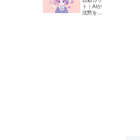
自動カッ
方と編集
ト｜AIが
テクニッ
沈黙をカ
ク
ット！
CapCut
の自動編
集（カッ
ト）の使
い方