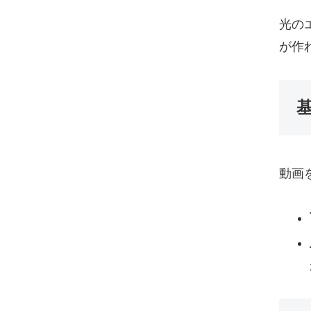
光の
が作
動画