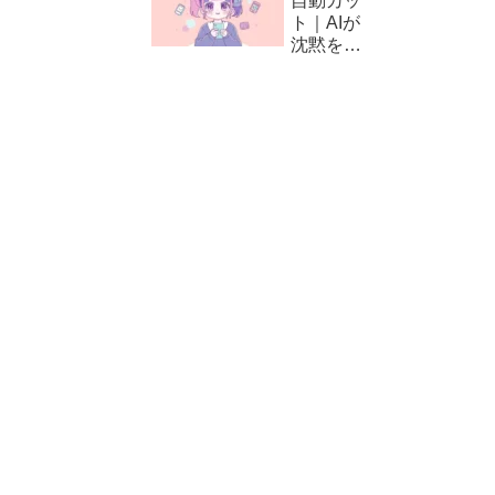
自動カッ
方と編集
ト｜AIが
テクニッ
沈黙をカ
ク
ット！
CapCut
の自動編
集（カッ
ト）の使
い方