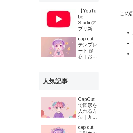
【YouTu
この
be
Studioア
プリ新機
能】複数
cap cut
チャンネ
テンプレ
ルの収
ート 保
益・支払
存｜お気
い履歴が
に入り登
スマホで
録と後か
確認可能
ら使う方
に！条件
人気記事
法
と使い方
を徹底解
説
CapCut
で図形を
入れる方
法｜丸・
矢印・四
cap cut
角の使い