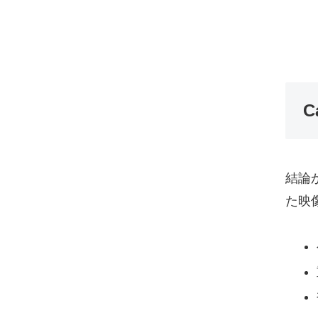
C
結論
た映