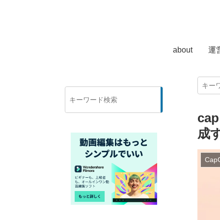
about
運
検
索
ca
成
Cap