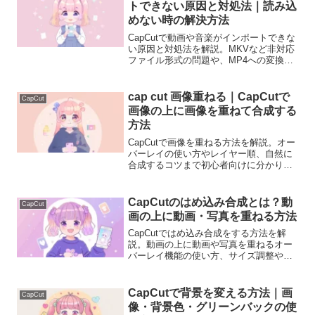
トできない原因と対処法｜読み込
めない時の解決方法
CapCutで動画や音楽がインポートできな
い原因と対処法を解説。MKVなど非対応
ファイル形式の問題や、MP4への変換方
法を初心者向けに分かりやすく説明しま
す。
cap cut 画像重ねる｜CapCutで
CapCut
画像の上に画像を重ねて合成する
方法
CapCutで画像を重ねる方法を解説。オー
バーレイの使い方やレイヤー順、自然に
合成するコツまで初心者向けに分かりや
すく説明します。
CapCutのはめ込み合成とは？動
CapCut
画の上に動画・写真を重ねる方法
CapCutではめ込み合成をする方法を解
説。動画の上に動画や写真を重ねるオー
バーレイ機能の使い方、サイズ調整や配
置のコツまで初心者向けに説明します。
CapCutで背景を変える方法｜画
CapCut
像・背景色・グリーンバックの使