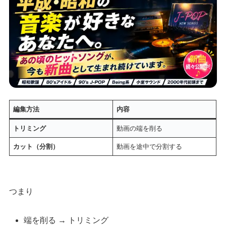
編集方法
内容
トリミング
動画の端を削る
カット（分割）
動画を途中で分割する
つまり
端を削る → トリミング