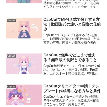
感動する構成や編集テクニック、初心者
が失敗しやすいポイントも分かりやすく
紹介します。
CapCutでMP4形式で保存する方
CapCut
法｜動画形式の違いと変換の仕組
み
CapCutでMP4形式で保存する方法を解
説。動画形式の違いやMP4の特徴、形式
変更の可否、画質との関係を初心者向け
にわかりやすく説明します。
CapCutは無料でどこまで使え
CapCut
る？無料版の制限とできること
CapCut無料版でどこまで使えるのかを解
説。できること、無料版の制限、Pro素
材、エクスポート時の注意点、有料版と
の違いまで初心者向けに分かりやすく紹
介します。
CapCutクリエイター申請｜テン
CapCut
プレート作成者になる方法と条件
CapCutクリエイターの申請方法を解説。
条件や審査のポイント、収益化の可能性
まで分かりやすく紹介します。