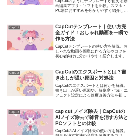
CapCutのようにテンプレートが使える動
画編集アプリ・ソフトを比較。スマホ・
PC別におすすめを分かりやすく紹介しま
す。
CapCutテンプレート｜使い方完
CapCut
全ガイド！おしゃれ動画を一瞬で
作る方法
CapCutテンプレートの使い方を解説。お
しゃれな動画を簡単に作る方法やコツを
初心者向けに分かりやすく紹介します。
CapCutのエクスポートとは？書
CapCut
き出しが遅い原因と対処法
CapCutのエクスポートとは何かを解説。
書き出しが遅い原因や、解像度・fps・エ
フェクト設定による速度改善方法を初心
者向けにわかりやすく説明します。
cap cut ノイズ除去｜CapCutの
CapCut
AIノイズ除去で雑音を消す方法と
PCソフトとの比較
CapCutのAIノイズ除去の使い方を解説。
雑音を消す方法や音質を改善するコツ、