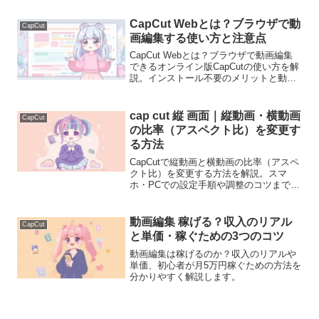
CapCut Webとは？ブラウザで動
CapCut
画編集する使い方と注意点
CapCut Webとは？ブラウザで動画編集
できるオンライン版CapCutの使い方を解
説。インストール不要のメリットと動作
が重くなる理由まで説明します。
cap cut 縦 画面｜縦動画・横動画
CapCut
の比率（アスペクト比）を変更す
る方法
CapCutで縦動画と横動画の比率（アスペ
クト比）を変更する方法を解説。スマ
ホ・PCでの設定手順や調整のコツまで分
かりやすく紹介します。
動画編集 稼げる？収入のリアル
CapCut
と単価・稼ぐための3つのコツ
動画編集は稼げるのか？収入のリアルや
単価、初心者が月5万円稼ぐための方法を
分かりやすく解説します。