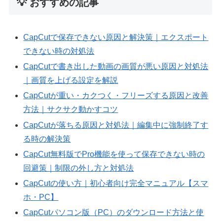
💡 おすすめの記事
CapCutで保存できない原因と解決策｜エクスポート
できない時の対処法
CapCutで書き出した動画の画質が悪い原因と対処法
｜画質を上げる設定を解説
CapCutが重い・カクつく・フリーズする原因と改善
方法｜サクサク動かすコツ
CapCutが落ちる原因と対処法｜編集中に強制終了す
る時の解決策
CapCut無料版でPro機能を使って保存できない時の
回避策｜制限の外し方と対処法
CapCutの使い方｜初心者向け完全マニュアル【スマ
ホ・PC】
CapCutパソコン版（PC）のダウンロード方法と使