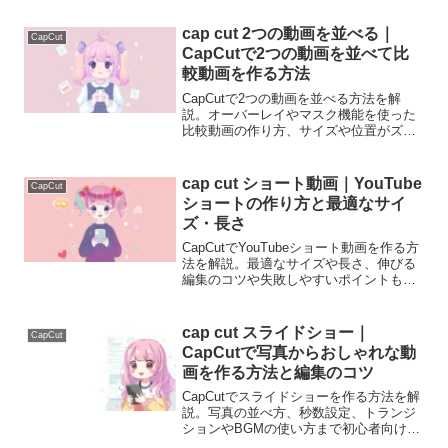
cap cut 2つの動画を並べる｜
CapCut
CapCutで2つの動画を並べて比
較動画を作る方法
CapCutで2つの動画を並べる方法を解
説。オーバーレイやマスク機能を使った
比較動画の作り方、サイズや位置がズレ
る時の対処法まで初心者向けに分かりや
すく説明します。
cap cut ショート動画｜YouTube
CapCut
ショートの作り方と最適なサイ
ズ・長さ
CapCutでYouTubeショート動画を作る方
法を解説。最適なサイズや長さ、伸びる
編集のコツや失敗しやすいポイントも分
かりやすく説明します。
cap cut スライドショー｜
CapCut
CapCutで写真からおしゃれな動
画を作る方法と編集のコツ
CapCutでスライドショーを作る方法を解
説。写真の並べ方、秒数設定、トランジ
ションやBGMの使い方まで初心者向けに
分かりやすく説明します。