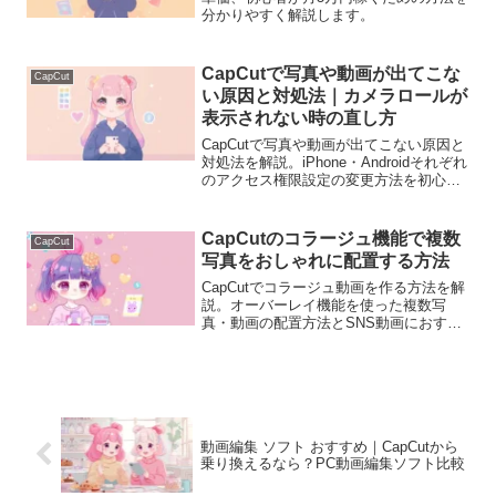
分かりやすく解説します。
CapCutで写真や動画が出てこな
CapCut
い原因と対処法｜カメラロールが
表示されない時の直し方
CapCutで写真や動画が出てこない原因と
対処法を解説。iPhone・Androidそれぞれ
のアクセス権限設定の変更方法を初心者
向けに分かりやすく説明します。
CapCutのコラージュ機能で複数
CapCut
写真をおしゃれに配置する方法
CapCutでコラージュ動画を作る方法を解
説。オーバーレイ機能を使った複数写
真・動画の配置方法とSNS動画におすす
めのレイアウトを初心者向けに説明しま
す。
動画編集 ソフト おすすめ｜CapCutから
乗り換えるなら？PC動画編集ソフト比較