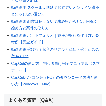
する順番を解説
動画編集 スクールは無駄？おすすめオンライン講座
と失敗しない選び方
動画編集 副業は稼げない？未経験から月5万円稼ぐ
始め方と案件の取り方
動画編集 ポートフォリオ｜案件が取れる作り方と参
考例【完全ガイド】
動画編集 稼げる？収入のリアルと単価・稼ぐための
3つのコツ
CapCutの使い方｜初心者向け完全マニュアル【スマ
ホ・PC】
CapCutパソコン版（PC）のダウンロード方法と使
い方【Windows・Mac】
よくある質問（Q&A）