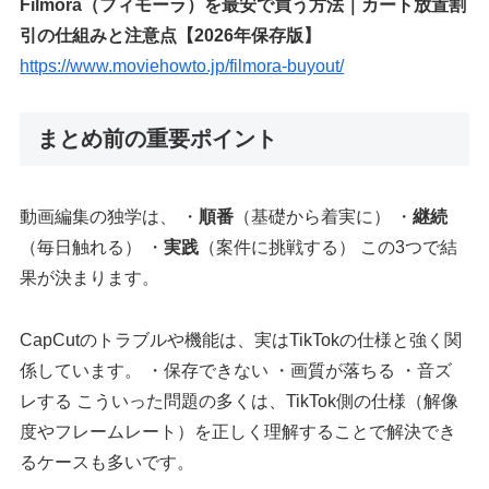
Filmora（フィモーラ）を最安で買う方法｜カート放置割
引の仕組みと注意点【2026年保存版】
https://www.moviehowto.jp/filmora-buyout/
まとめ前の重要ポイント
動画編集の独学は、 ・
順番
（基礎から着実に） ・
継続
（毎日触れる） ・
実践
（案件に挑戦する） この3つで結
果が決まります。
CapCutのトラブルや機能は、実はTikTokの仕様と強く関
係しています。 ・保存できない ・画質が落ちる ・音ズ
レする こういった問題の多くは、TikTok側の仕様（解像
度やフレームレート）を正しく理解することで解決でき
るケースも多いです。