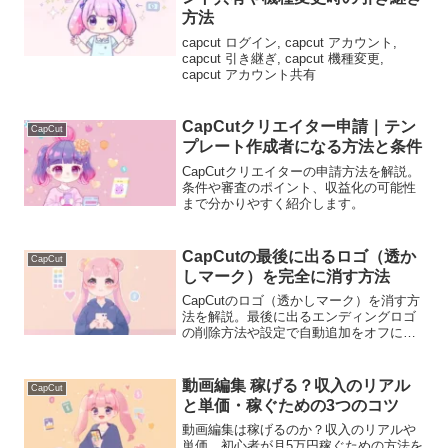
方法
capcut ログイン, capcut アカウント,
capcut 引き継ぎ, capcut 機種変更,
capcut アカウント共有
CapCutクリエイター申請｜テン
CapCut
プレート作成者になる方法と条件
CapCutクリエイターの申請方法を解説。
条件や審査のポイント、収益化の可能性
まで分かりやすく紹介します。
CapCutの最後に出るロゴ（透か
CapCut
しマーク）を完全に消す方法
CapCutのロゴ（透かしマーク）を消す方
法を解説。最後に出るエンディングロゴ
の削除方法や設定で自動追加をオフにす
る手順、消えない原因も説明します。
動画編集 稼げる？収入のリアル
CapCut
と単価・稼ぐための3つのコツ
動画編集は稼げるのか？収入のリアルや
単価、初心者が月5万円稼ぐための方法を