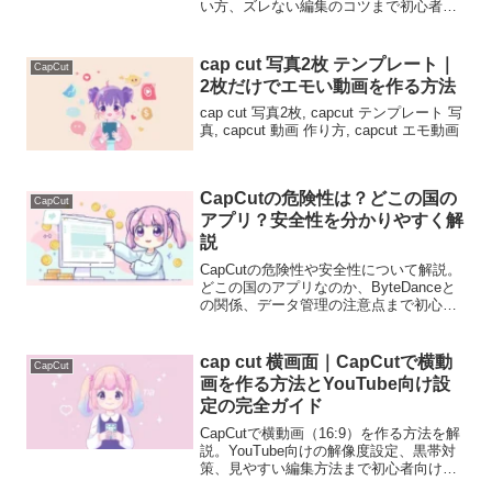
い方、ズレない編集のコツまで初心者向
けに分かりやすく説明します。
cap cut 写真2枚 テンプレート｜
CapCut
2枚だけでエモい動画を作る方法
cap cut 写真2枚, capcut テンプレート 写
真, capcut 動画 作り方, capcut エモ動画
CapCutの危険性は？どこの国の
CapCut
アプリ？安全性を分かりやすく解
説
CapCutの危険性や安全性について解説。
どこの国のアプリなのか、ByteDanceと
の関係、データ管理の注意点まで初心者
にも分かりやすく紹介します。
cap cut 横画面｜CapCutで横動
CapCut
画を作る方法とYouTube向け設
定の完全ガイド
CapCutで横動画（16:9）を作る方法を解
説。YouTube向けの解像度設定、黒帯対
策、見やすい編集方法まで初心者向けに
分かりやすく説明します。