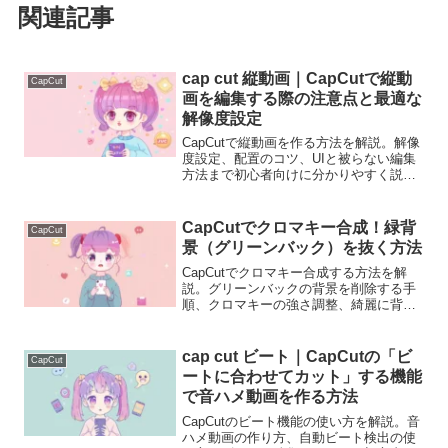
関連記事
cap cut 縦動画｜CapCutで縦動
CapCut
画を編集する際の注意点と最適な
解像度設定
CapCutで縦動画を作る方法を解説。解像
度設定、配置のコツ、UIと被らない編集
方法まで初心者向けに分かりやすく説明
します。
CapCutでクロマキー合成！緑背
CapCut
景（グリーンバック）を抜く方法
CapCutでクロマキー合成する方法を解
説。グリーンバックの背景を削除する手
順、クロマキーの強さ調整、綺麗に背景
を抜くコツまで初心者向けに分かりやす
く紹介します。
cap cut ビート｜CapCutの「ビ
CapCut
ートに合わせてカット」する機能
で音ハメ動画を作る方法
CapCutのビート機能の使い方を解説。音
ハメ動画の作り方、自動ビート検出の使