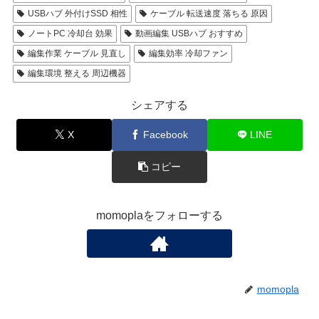
※無料版あり・買い切りライセンス対応
動画用ガジェット
Anker Thunderbolt Dock 評判
PD対応 ケーブル 使い方
Thunderbolt4 ドック 比較
USBハブ 外付けSSD 相性
ケーブル 転送速度 落ちる 原因
ノートPC 冷却台 効果
動画編集 USBハブ おすすめ
編集作業 ケーブル 見直し
編集効率 冷却ファン
編集環境 整える 周辺機器
シェアする
X
Facebook
LINE
コピー