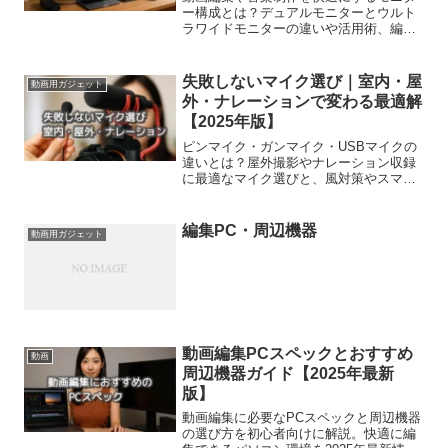
撮影が快適になる神ガジェットを厳選！
リングライト・ジンバル・Bluetooth自撮
り棒など、地味だけど超便利な撮影アイ
テム10選を解説。
作業効率を劇的に上げる！デュア
動画用ガジェット
ルモニター＆ウルトラワイド活用
術【2025年版】
動画編集や音楽制作を快適にするモニタ
ー構成とは？デュアルモニターとウルト
ラワイドモニターの違いや活用術、編集
環境を整えるためのコツを紹介。
失敗しないマイク選び｜室内・屋
動画用ガジェット
外・ナレーションで変わる最適解
【2025年版】
ピンマイク・ガンマイク・USBマイクの
違いとは？屋外撮影やナレーション収録
に最適なマイク選びと、風対策やスマホ
撮影の音質改善方法を解説。
編集PC・周辺機器
動画用ガジェット