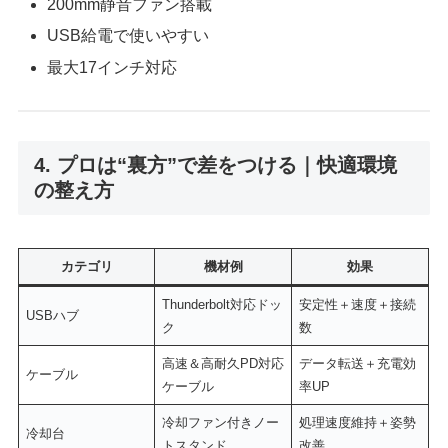
200mm静音ファン搭載
USB給電で使いやすい
最大17インチ対応
4. プロは“裏方”で差をつける｜快適環境
の整え方
カテゴリ
機材例
効果
Thunderbolt対応ドッ
安定性＋速度＋接続
USBハブ
ク
数
高速＆高耐久PD対応
データ転送＋充電効
ケーブル
ケーブル
率UP
冷却ファン付きノー
処理速度維持＋姿勢
冷却台
トスタンド
改善