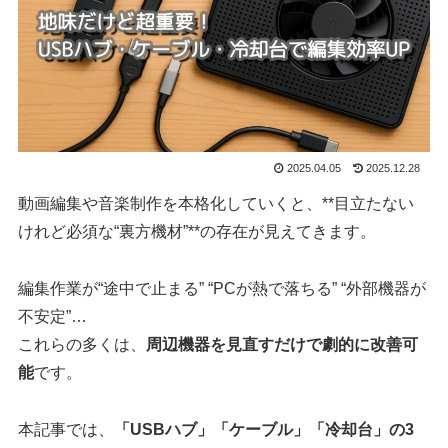
2025.04.05
2025.12.28
動画編集や音楽制作を本格化していくと、**目立たない
けれど必須な“裏方機材”**の存在が見えてきます。
編集作業が“途中で止まる” “PCが熱で落ちる” “外部機器が
不安定”…
これらの多くは、
周辺機器を見直すだけで劇的に改善可
能
です。
本記事では、
「USBハブ」「ケーブル」「冷却台」の3