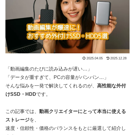
2025.04.05
2025.12.28
「動画編集のたびに読み込みが遅い…」
「データが重すぎて、PCの容量がパンパン…」
そんな悩みを一発で解決してくれるのが、
高性能な外付
けSSD・HDD
です。
この記事では、
動画クリエイターにとって本当に使える
ストレージ
を、
速度・信頼性・価格のバランスをもとに厳選して紹介し