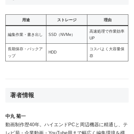
用途
ストレージ
理由
高速処理で作業効率
編集作業・書き出し
SSD（NVMe）
UP
長期保存・バックア
コスパよく大容量保
HDD
ップ
存
著者情報
中丸 菊一
動画制作歴40年。ハイエンドPCと周辺機器に精通し、テ
レビ局・企業動画・YouTube用まで幅広く編集環境を構