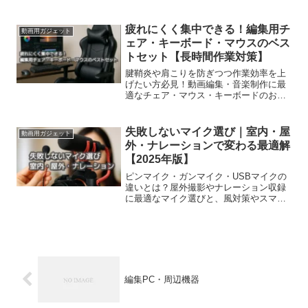
疲れにくく集中できる！編集用チ
動画用ガジェット
ェア・キーボード・マウスのベス
トセット【長時間作業対策】
腱鞘炎や肩こりを防ぎつつ作業効率を上
げたい方必見！動画編集・音楽制作に最
適なチェア・マウス・キーボードのおす
すめセットを実体験ベースで紹介。
失敗しないマイク選び｜室内・屋
動画用ガジェット
外・ナレーションで変わる最適解
【2025年版】
ピンマイク・ガンマイク・USBマイクの
違いとは？屋外撮影やナレーション収録
に最適なマイク選びと、風対策やスマホ
撮影の音質改善方法を解説。
編集PC・周辺機器