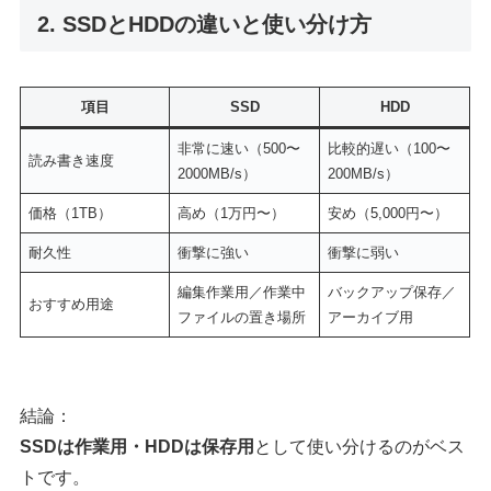
2. SSDとHDDの違いと使い分け方
項目
SSD
HDD
非常に速い（500〜
比較的遅い（100〜
読み書き速度
2000MB/s）
200MB/s）
価格（1TB）
高め（1万円〜）
安め（5,000円〜）
耐久性
衝撃に強い
衝撃に弱い
編集作業用／作業中
バックアップ保存／
おすすめ用途
ファイルの置き場所
アーカイブ用
結論：
SSDは作業用・HDDは保存用
として使い分けるのがベス
トです。