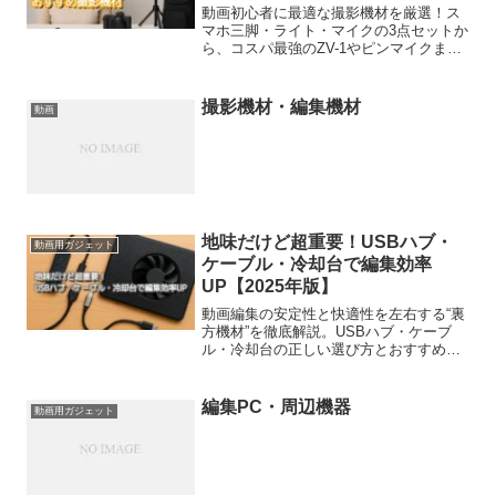
動画初心者に最適な撮影機材を厳選！ス
マホ三脚・ライト・マイクの3点セットか
ら、コスパ最強のZV-1やピンマイクま
で。2025年の最新版ベスト5を紹介。
撮影機材・編集機材
動画
地味だけど超重要！USBハブ・
動画用ガジェット
ケーブル・冷却台で編集効率
UP【2025年版】
動画編集の安定性と快適性を左右する“裏
方機材”を徹底解説。USBハブ・ケーブ
ル・冷却台の正しい選び方とおすすめ機
種をプロ視点で紹介。
編集PC・周辺機器
動画用ガジェット