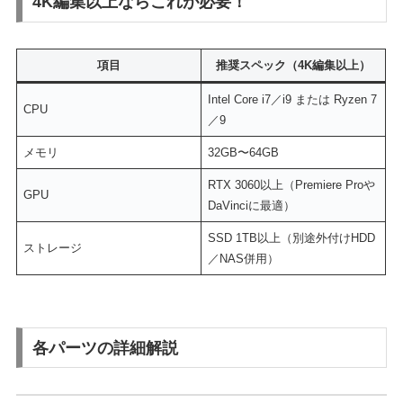
4K編集以上ならこれが必要！
項目
推奨スペック（4K編集以上）
Intel Core i7／i9 または Ryzen 7
CPU
／9
メモリ
32GB〜64GB
RTX 3060以上（Premiere Proや
GPU
DaVinciに最適）
SSD 1TB以上（別途外付けHDD
ストレージ
／NAS併用）
各パーツの詳細解説