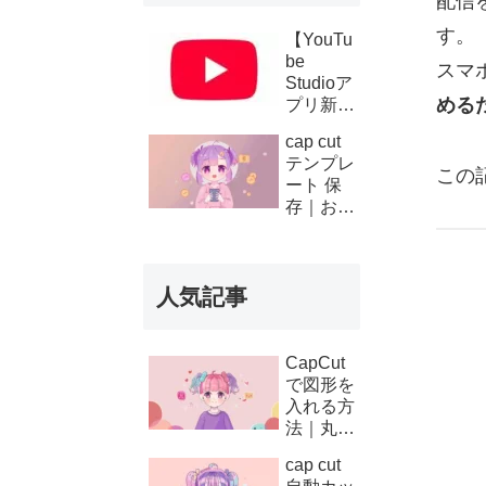
配信
す。
【YouTu
be
スマ
Studioア
める
プリ新機
能】複数
cap cut
チャンネ
テンプレ
ルの収
この
ート 保
益・支払
存｜お気
い履歴が
に入り登
スマホで
録と後か
確認可能
ら使う方
に！条件
人気記事
法
と使い方
を徹底解
説
CapCut
で図形を
入れる方
法｜丸・
矢印・四
cap cut
角の使い