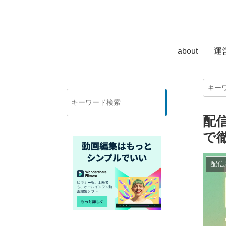
about
運
検
索
配
で
配信