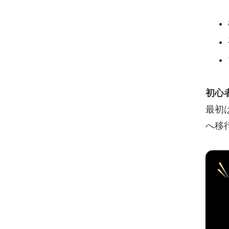
初心
最初
へ移