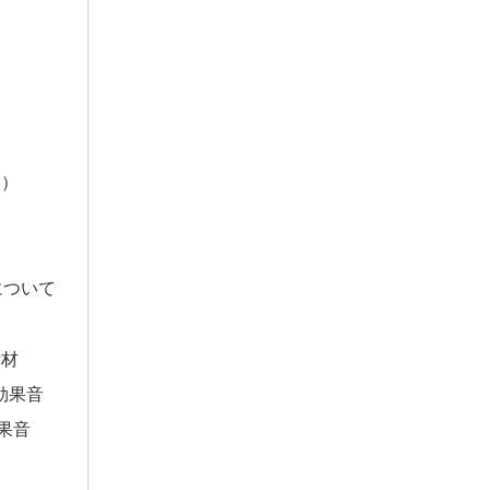
け）
について
素材
効果音
果音