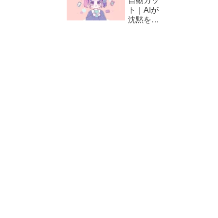
自動カッ
方と編集
ト｜AIが
テクニッ
沈黙をカ
ク
ット！
CapCut
の自動編
集（カッ
ト）の使
い方