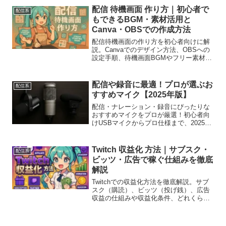
つかります。
配信 待機画面 作り方｜初心者で
配信系
もできるBGM・素材活用と
Canva・OBSでの作成方法
配信待機画面の作り方を初心者向けに解
説。Canvaでのデザイン方法、OBSへの
設定手順、待機画面BGMやフリー素材の
探し方まで徹底ガイド。配信準備中の演
出で視聴者を離脱させない工夫を紹介し
ます。
配信や録音に最適！プロが選ぶお
配信系
すすめマイク【2025年版】
配信・ナレーション・録音にぴったりな
おすすめマイクをプロが厳選！初心者向
けUSBマイクからプロ仕様まで、2025年
最新版の人気機種と選び方を解説。
Twitch 収益化 方法｜サブスク・
配信系
ビッツ・広告で稼ぐ仕組みを徹底
解説
Twitchでの収益化方法を徹底解説。サブ
スク（購読）、ビッツ（投げ銭）、広告
収益の仕組みや収益化条件、どれくらい
稼げるのかを初心者向けに紹介。副業と
しての可能性も詳しく解説します。