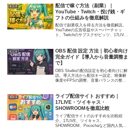
配信で稼ぐ方法（副業）｜
配信系
YouTube・Twitch・投げ銭・ギ
フトの仕組みを徹底解説
配信で副業収入を得る方法を徹底解説。
YouTubeの広告収益やスーパーチャッ
ト、Twitchのサブスクやビッツ、17LIVE
やSHOWROOMのギフトまで収益モデル
を網羅。初心者でも始められる稼ぎ方を
紹介します。
OBS 配信 設定 方法｜初心者向け
配信系
完全ガイド【導入から音量調整ま
で】
OBS Studioの配信設定を初心者向けに解
説。導入方法から配信キー設定、映像解
像度やFPSの調整、音量バランスの整え
方まで徹底ガイド。YouTubeやTwitch配
信を始める人必見。
ライブ配信サイト おすすめ｜
配信系
17LIVE・ツイキャス・
SHOWROOMを徹底比較
ライブ配信サイトのおすすめを比較紹
介。17LIVE、ツイキャス、
SHOWROOM、Pocochaなど国内人気サ
ービスの特徴や収益化の仕組みを解説。
初心者でも自分に合った配信アプリが見