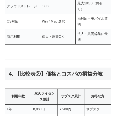
最大10GB（共有
クラウドストレージ
1GB
可）
両対応＋モバイル連
OS対応
Win / Mac 選択
携
法人・共同編集に最
商用利用
個人・副業OK
適
4. 【比較表②】価格とコスパの損益分岐
永久ライセン
利用年数
サブスク累計
お得な方
ス累計
1年
8,980円
7,980円
サブスク