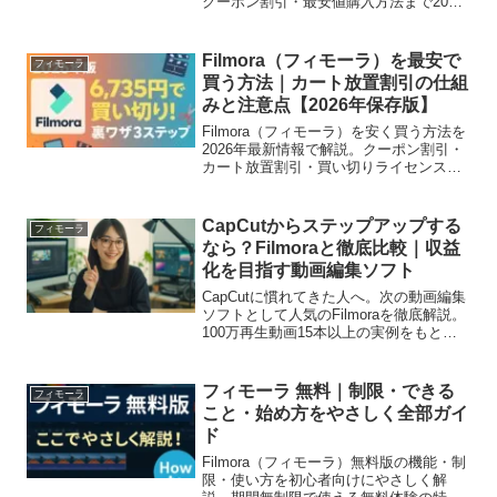
クーポン割引・最安値購入方法まで2025
年最新版をわかりやすく紹介します。
Macユーザー向けのおすすめポイントも
掲載。
Filmora（フィモーラ）を最安で
フィモーラ
買う方法｜カート放置割引の仕組
みと注意点【2026年保存版】
Filmora（フィモーラ）を安く買う方法を
2026年最新情報で解説。クーポン割引・
カート放置割引・買い切りライセンス
8980円の仕組みや注意点、Creative
Assetsの課金トラブル対策まで初心者に
も分かりやすくまとめました。
CapCutからステップアップする
フィモーラ
なら？Filmoraと徹底比較｜収益
化を目指す動画編集ソフト
CapCutに慣れてきた人へ。次の動画編集
ソフトとして人気のFilmoraを徹底解説。
100万再生動画15本以上の実例をもと
に、動画編集の時短・プロジェクト管
理・収益化に向いた理由をわかりやすく
紹介します。
フィモーラ 無料｜制限・できる
フィモーラ
こと・始め方をやさしく全部ガイ
ド
Filmora（フィモーラ）無料版の機能・制
限・使い方を初心者向けにやさしく解