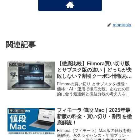
momopla
関連記事
【徹底比較】Filmora買い切り版
フィモーラ
とサブスク版の違い｜どっちが失
敗しない？割引クーポン情報あり
【2025最新版】
Filmoraの買い切り とサブスクを機能・
価格・AI・運用で徹底比較。あなたの目
的に合う最適解と損益分岐の考え方を、
2025年版でわかりやすく解説。。割引ク
ーポンやセール情報を活用して、お得に
Filmoraを手に入れよう。
フィモーラ 値段 Mac｜2025年最
フィモーラ
新版の料金・買い切り・割引を徹
底解説！
Filmora（フィモーラ）Mac版の値段を徹
底解説。永久ライセンス・年間プラン・