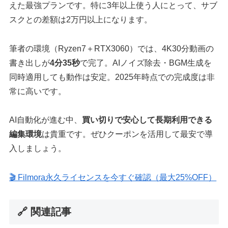
えた最強プランです。特に3年以上使う人にとって、サブ
スクとの差額は2万円以上になります。
筆者の環境（Ryzen7＋RTX3060）では、4K30分動画の
書き出しが
4分35秒
で完了。AIノイズ除去・BGM生成を
同時適用しても動作は安定。2025年時点での完成度は非
常に高いです。
AI自動化が進む中、
買い切りで安心して長期利用できる
編集環境
は貴重です。ぜひクーポンを活用して最安で導
入しましょう。
🎬 Filmora永久ライセンスを今すぐ確認（最大25%OFF）
🔗 関連記事