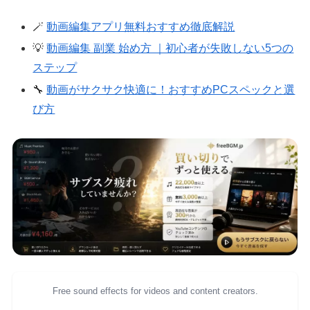
🪄
動画編集アプリ無料おすすめ徹底解説
💡
動画編集 副業 始め方 ｜初心者が失敗しない5つの
ステップ
🔧
動画がサクサク快適に！おすすめPCスペックと選
び方
Free sound effects for videos and content creators.