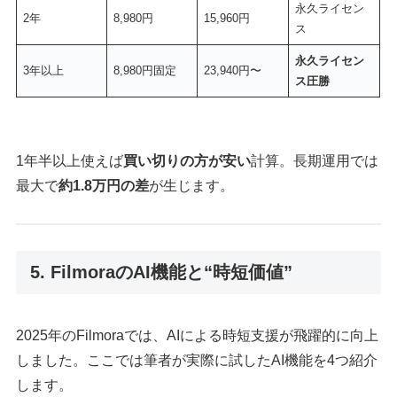
永久ライセン
2年
8,980円
15,960円
ス
永久ライセン
3年以上
8,980円固定
23,940円〜
ス圧勝
1年半以上使えば
買い切りの方が安い
計算。長期運用では
最大で
約1.8万円の差
が生じます。
5. FilmoraのAI機能と“時短価値”
2025年のFilmoraでは、AIによる時短支援が飛躍的に向上
しました。ここでは筆者が実際に試したAI機能を4つ紹介
します。