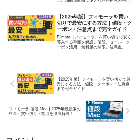
説。期間無制限で使える無料体験の特徴
や、透かし・商用利用・AI機能の違いも
徹底比較。2025年最新の有料プランへの
切り替え方法も紹介。
【2025年版】フィモーラを買い
フィモーラ
切りで最安にする方法｜値段・ク
ーポン・注意点まで完全ガイド
Filmora（フィモーラ）を買い切りで安く
導入する手順を解説。値段、セール・ク
ーポン活用、無料版の制限、注意点、
FAQまでスマホでも読みやすく紹介。
【2025年版】フィモーラを買い切りで最
安にする方法｜値段・クーポン・注意点
まで完全ガイド
フィモーラ 値段 Mac｜2025年最新版の
料金・買い切り・割引を徹底解説！