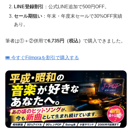
LINE登録割引
：公式LINE追加で500円OFF。
セール期狙い
：年末・年度末セールで30%OFF実績
あり。
筆者は①＋②併用で
6,735円（税込）
で購入できました。
🎟️ 今すぐFilmoraを割引で購入する