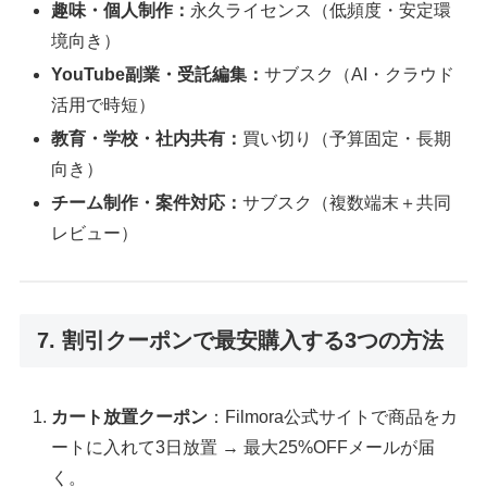
趣味・個人制作：
永久ライセンス（低頻度・安定環
境向き）
YouTube副業・受託編集：
サブスク（AI・クラウド
活用で時短）
教育・学校・社内共有：
買い切り（予算固定・長期
向き）
チーム制作・案件対応：
サブスク（複数端末＋共同
レビュー）
7. 割引クーポンで最安購入する3つの方法
カート放置クーポン
：Filmora公式サイトで商品をカ
ートに入れて3日放置 → 最大25%OFFメールが届
く。