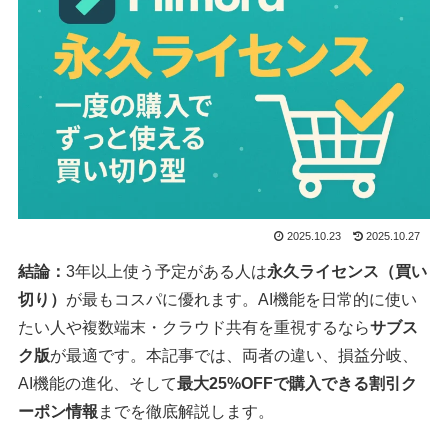
2025.10.23
2025.10.27
結論：
3年以上使う予定がある人は
永久ライセンス（買い
切り）
が最もコスパに優れます。AI機能を日常的に使い
たい人や複数端末・クラウド共有を重視するなら
サブス
ク版
が最適です。本記事では、両者の違い、損益分岐、
AI機能の進化、そして
最大25%OFFで購入できる割引ク
ーポン情報
までを徹底解説します。