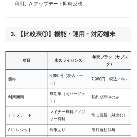
利用。AIアップデート即時反映。
3. 【比較表①】機能・運用・対応端末
年間プラン（サブス
項目
永久ライセンス
ク）
8,980円（税込・一
価格
7,980円（税込／年）
回）
無期限（同バージョ
利用期間
契約期間中のみ
ン）
マイナー無料／メジ
アップデート
常に最新（AI含む）
ャー有料
AIクレジット
制限あり
毎月自動付与