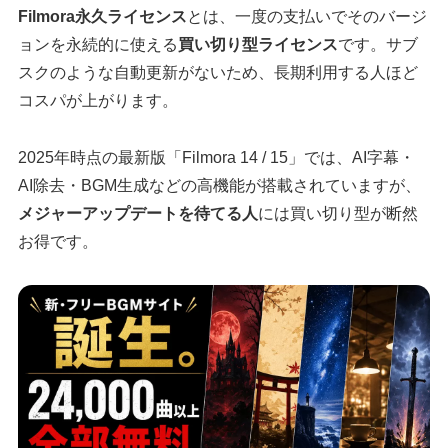
Filmora永久ライセンス
とは、一度の支払いでそのバージ
ョンを永続的に使える
買い切り型ライセンス
です。サブ
スクのような自動更新がないため、長期利用する人ほど
コスパが上がります。
2025年時点の最新版「Filmora 14 / 15」では、AI字幕・
AI除去・BGM生成などの高機能が搭載されていますが、
メジャーアップデートを待てる人
には買い切り型が断然
お得です。