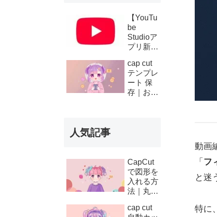
【YouTu
be
Studioア
プリ新機
能】複数
cap cut
チャンネ
テンプレ
ルの収
ート 保
益・支払
存｜お気
い履歴が
に入り登
スマホで
録と後か
確認可能
ら使う方
に！条件
人気記事
法
と使い方
を徹底解
動画
説
「
フ
CapCut
で図形を
と迷
入れる方
法｜丸・
矢印・四
cap cut
特に
角の使い