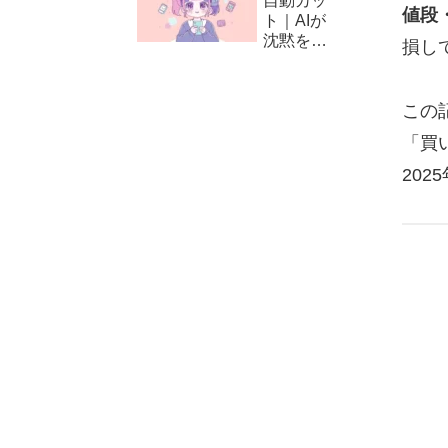
自動カッ
方と編集
値段
ト｜AIが
テクニッ
沈黙をカ
損し
ク
ット！
CapCut
の自動編
この
集（カッ
ト）の使
「買
い方
20