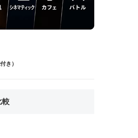
能付き）
比較