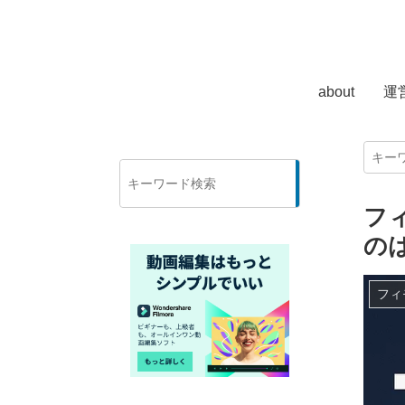
about
運
検
索
フ
の
フィ