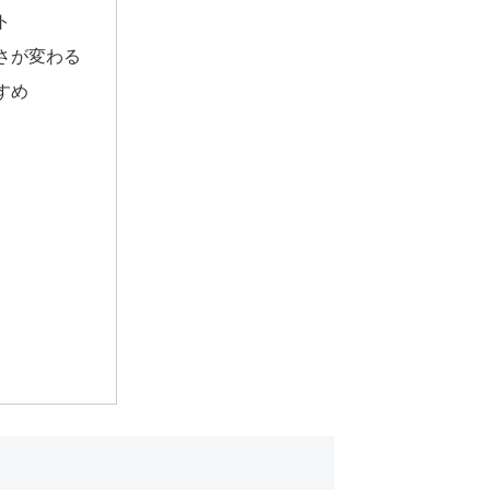
ト
得さが変わる
すめ