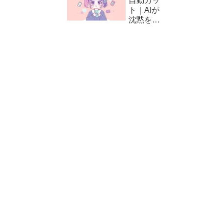
自動カッ
方と編集
ト｜AIが
テクニッ
沈黙をカ
ク
ット！
CapCut
の自動編
集（カッ
ト）の使
い方