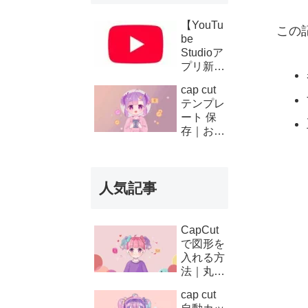
【YouTu
この
be
Studioア
プリ新機
能】複数
cap cut
チャンネ
テンプレ
ルの収
ート 保
益・支払
存｜お気
い履歴が
に入り登
スマホで
録と後か
確認可能
ら使う方
に！条件
人気記事
法
と使い方
を徹底解
説
CapCut
で図形を
入れる方
法｜丸・
矢印・四
cap cut
角の使い