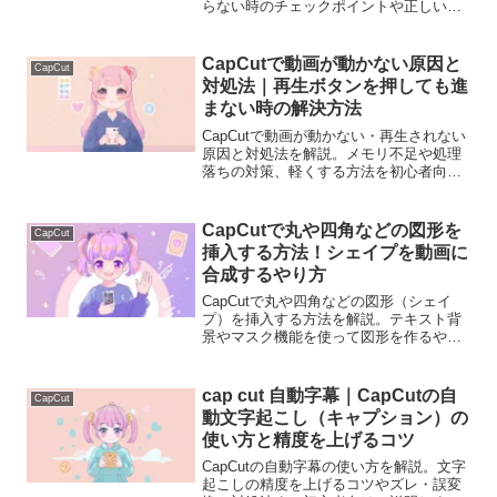
らない時のチェックポイントや正しい追
加手順を初心者向けに分かりやすく説明
します。
CapCutで動画が動かない原因と
CapCut
対処法｜再生ボタンを押しても進
まない時の解決方法
CapCutで動画が動かない・再生されない
原因と対処法を解説。メモリ不足や処理
落ちの対策、軽くする方法を初心者向け
に分かりやすく説明します。
CapCutで丸や四角などの図形を
CapCut
挿入する方法！シェイプを動画に
合成するやり方
CapCutで丸や四角などの図形（シェイ
プ）を挿入する方法を解説。テキスト背
景やマスク機能を使って図形を作るやり
方、テロップ背景や解説枠として使う編
集テクニックまで初心者向けに紹介しま
す。
cap cut 自動字幕｜CapCutの自
CapCut
動文字起こし（キャプション）の
使い方と精度を上げるコツ
CapCutの自動字幕の使い方を解説。文字
起こしの精度を上げるコツやズレ・誤変