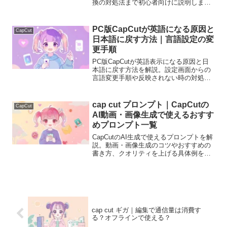
換の対処法まで初心者向けに説明しま
す。
PC版CapCutが英語になる原因と
CapCut
日本語に戻す方法｜言語設定の変
更手順
PC版CapCutが英語表示になる原因と日
本語に戻す方法を解説。設定画面からの
言語変更手順や反映されない時の対処法
を初心者向けに分かりやすく説明しま
す。
cap cut プロンプト｜CapCutの
CapCut
AI動画・画像生成で使えるおすす
めプロンプト一覧
CapCutのAI生成で使えるプロンプトを解
説。動画・画像生成のコツやおすすめの
書き方、クオリティを上げる具体例を初
心者向けに分かりやすく紹介します。
cap cut ギガ｜編集で通信量は消費す
る？オフラインで使える？