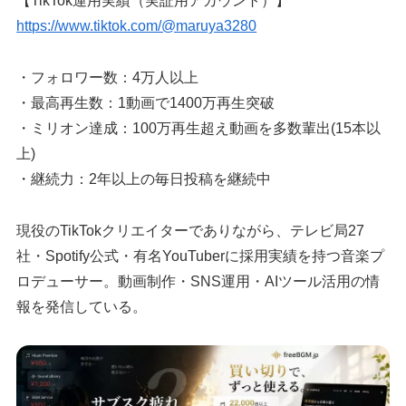
【TikTok運用実績（実証用アカウント）】
https://www.tiktok.com/@maruya3280
・フォロワー数：4万人以上
・最高再生数：1動画で1400万再生突破
・ミリオン達成：100万再生超え動画を多数輩出(15本以
上)
・継続力：2年以上の毎日投稿を継続中
現役のTikTokクリエイターでありながら、テレビ局27
社・Spotify公式・有名YouTuberに採用実績を持つ音楽プ
ロデューサー。動画制作・SNS運用・AIツール活用の情
報を発信している。