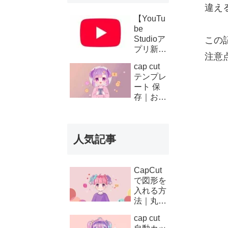
違え
【YouTu
be
Studioア
この
プリ新機
注意
能】複数
cap cut
チャンネ
テンプレ
ルの収
ート 保
益・支払
存｜お気
い履歴が
に入り登
スマホで
録と後か
確認可能
ら使う方
に！条件
人気記事
法
と使い方
を徹底解
説
CapCut
で図形を
入れる方
法｜丸・
矢印・四
cap cut
角の使い