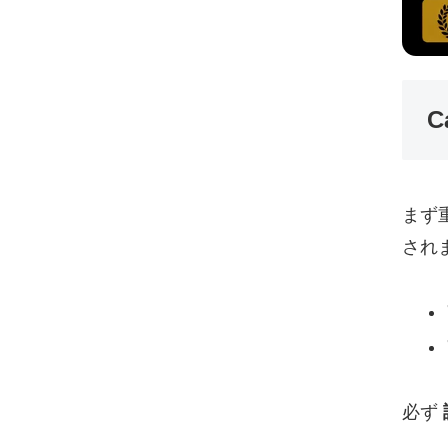
C
まず
され
必ず