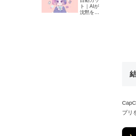
自動カッ
方と編集
ト｜AIが
テクニッ
沈黙をカ
ク
ット！
CapCut
の自動編
集（カッ
ト）の使
い方
結
Cap
プリ