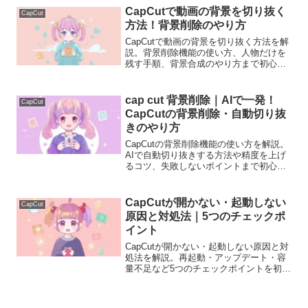
CapCutで動画の背景を切り抜く
CapCut
方法！背景削除のやり方
CapCutで動画の背景を切り抜く方法を解
説。背景削除機能の使い方、人物だけを
残す手順、背景合成のやり方まで初心者
向けに分かりやすく紹介します。
cap cut 背景削除｜AIで一発！
CapCut
CapCutの背景削除・自動切り抜
きのやり方
CapCutの背景削除機能の使い方を解説。
AIで自動切り抜きする方法や精度を上げ
るコツ、失敗しないポイントまで初心者
向けに分かりやすく説明します。
CapCutが開かない・起動しない
CapCut
原因と対処法｜5つのチェックポ
イント
CapCutが開かない・起動しない原因と対
処法を解説。再起動・アップデート・容
量不足など5つのチェックポイントを初心
者向けに分かりやすく説明します。