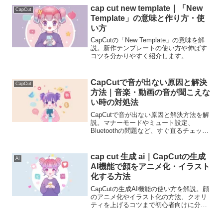
cap cut new template｜「New
CapCut
Template」の意味と作り方・使
い方
CapCutの「New Template」の意味を解
説。新作テンプレートの使い方や伸ばす
コツを分かりやすく紹介します。
CapCutで音が出ない原因と解決
CapCut
方法｜音楽・動画の音が聞こえな
い時の対処法
CapCutで音が出ない原因と解決方法を解
説。マナーモードやミュート設定、
Bluetoothの問題など、すぐ直るチェック
ポイントを初心者向けに分かりやすく説
明します。
cap cut 生成 ai｜CapCutの生成
AI
AI機能で顔をアニメ化・イラスト
化する方法
CapCutの生成AI機能の使い方を解説。顔
のアニメ化やイラスト化の方法、クオリ
ティを上げるコツまで初心者向けに分か
りやすく説明します。