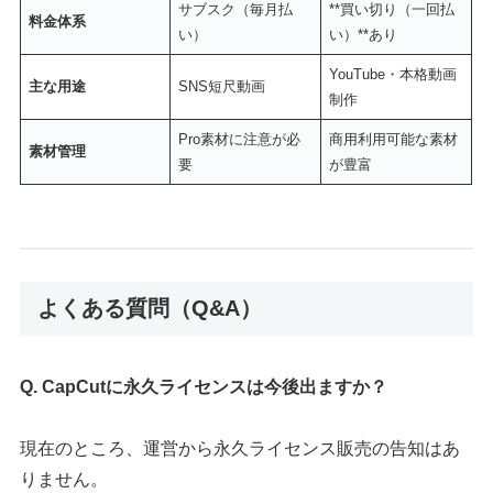
サブスク（毎月払
**買い切り（一回払
料金体系
い）
い）**あり
YouTube・本格動画
主な用途
SNS短尺動画
制作
Pro素材に注意が必
商用利用可能な素材
素材管理
要
が豊富
よくある質問（Q&A）
Q. CapCutに永久ライセンスは今後出ますか？
現在のところ、運営から永久ライセンス販売の告知はあ
りません。