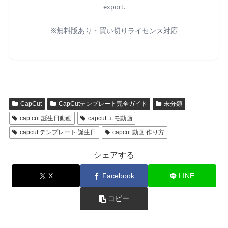
export.
※無料版あり・買い切りライセンス対応
CapCut
CapCutテンプレート完全ガイド
未分類
cap cut 誕生日動画
capcut エモ動画
capcut テンプレート 誕生日
capcut 動画 作り方
シェアする
X
Facebook
LINE
コピー