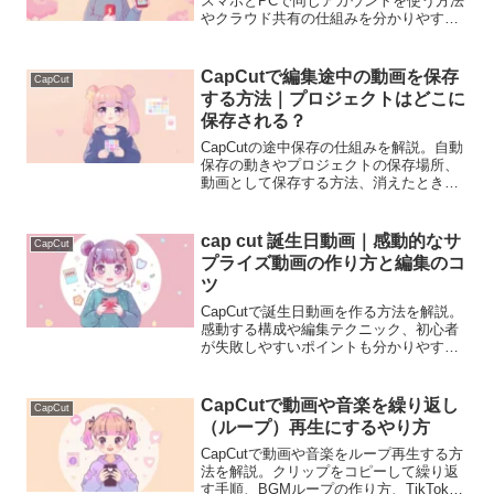
スマホとPCで同じアカウントを使う方法
やクラウド共有の仕組みを分かりやすく
紹介します。
CapCutで編集途中の動画を保存
CapCut
する方法｜プロジェクトはどこに
保存される？
CapCutの途中保存の仕組みを解説。自動
保存の動きやプロジェクトの保存場所、
動画として保存する方法、消えたときの
対処法まで初心者向けに説明します。
cap cut 誕生日動画｜感動的なサ
CapCut
プライズ動画の作り方と編集のコ
ツ
CapCutで誕生日動画を作る方法を解説。
感動する構成や編集テクニック、初心者
が失敗しやすいポイントも分かりやすく
紹介します。
CapCutで動画や音楽を繰り返し
CapCut
（ループ）再生にするやり方
CapCutで動画や音楽をループ再生する方
法を解説。クリップをコピーして繰り返
す手順、BGMループの作り方、TikTok向