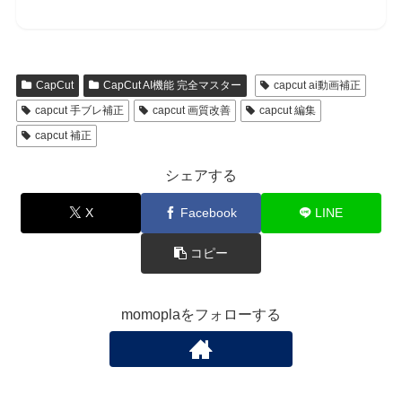
CapCut
CapCut AI機能 完全マスター
capcut ai動画補正
capcut 手ブレ補正
capcut 画質改善
capcut 編集
capcut 補正
シェアする
X
Facebook
LINE
コピー
momoplaをフォローする