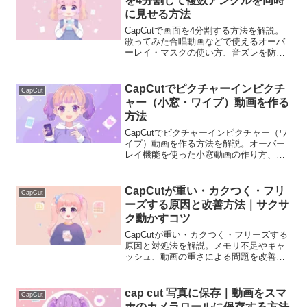
を4分割して複数アングルを同時
に見せる方法
CapCutで画面を4分割する方法を解説。
歌ってみた合唱動画などで使えるオーバ
ーレイ・マスクの使い方、音ズレを防ぐ
コツや見やすい配置まで初心者向けに分
かりやすく説明します。
CapCutでピクチャーインピクチ
CapCut
ャー（小窓・ワイプ）動画を作る
方法
CapCutでピクチャーインピクチャー（ワ
イプ）動画を作る方法を解説。オーバー
レイ機能を使った小窓動画の作り方、サ
イズ調整、背景削除（クロマキー）まで
初心者向けに分かりやすく説明します。
CapCutが重い・カクつく・フリ
CapCut
ーズする原因と改善方法｜サクサ
ク動かすコツ
CapCutが重い・カクつく・フリーズする
原因と対処法を解説。メモリ不足やキャ
ッシュ、動画の重さによる問題を改善す
る方法を初心者向けに分かりやすく説明
します。
cap cut 写真に保存｜動画をスマ
CapCut
ホのカメラロールに保存する方法