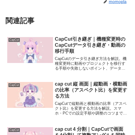
momopla
関連記事
CapCut引き継ぎ｜機種変更時の
CapCut
CapCutデータ引き継ぎ・動画の
移行手順
CapCutのデータ引き継ぎ方法を解説。機
種変更時に動画やプロジェクトを移行す
る手順や失敗しないポイント、データが
消える原因を初心者向けに分かりやすく
説明します。
cap cut 縦 画面｜縦動画・横動画
CapCut
の比率（アスペクト比）を変更す
る方法
CapCutで縦動画と横動画の比率（アスペ
クト比）を変更する方法を解説。スマ
ホ・PCでの設定手順や調整のコツまで分
かりやすく紹介します。
cap cut 4 分割｜CapCutで画面
CapCut