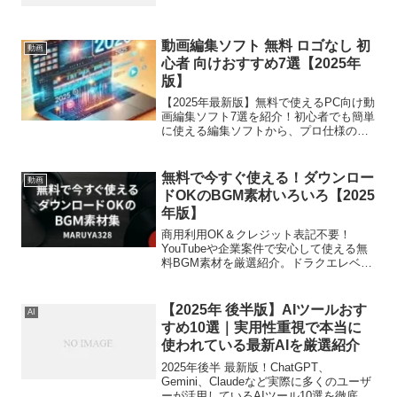
動画編集ソフト 無料 ロゴなし 初
動画
心者 向けおすすめ7選【2025年
版】
【2025年最新版】無料で使えるPC向け動
画編集ソフト7選を紹介！初心者でも簡単
に使える編集ソフトから、プロ仕様の高
機能ツールまで徹底比較。Windows・
Mac・Linux対応のおすすめソフトをチェ
ック！
無料で今すぐ使える！ダウンロー
動画
ドOKのBGM素材いろいろ【2025
年版】
商用利用OK＆クレジット表記不要！
YouTubeや企業案件で安心して使える無
料BGM素材を厳選紹介。ドラクエレベル
アップ風効果音の著作権フリー音源もダ
ウンロード可能。
【2025年 後半版】AIツールおす
AI
すめ10選｜実用性重視で本当に
使われている最新AIを厳選紹介
2025年後半 最新版！ChatGPT、
Gemini、Claudeなど実際に多くのユーザ
ーが活用しているAIツール10選を徹底比