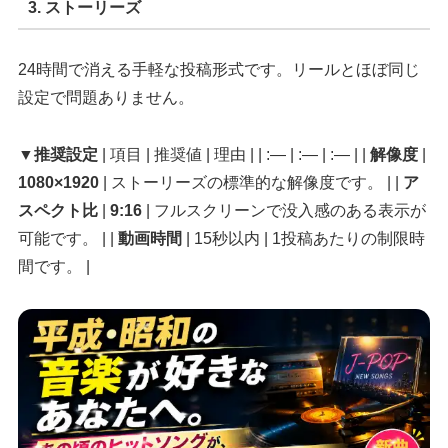
3. ストーリーズ
24時間で消える手軽な投稿形式です。リールとほぼ同じ
設定で問題ありません。
▼推奨設定
| 項目 | 推奨値 | 理由 | | :— | :— | :— | |
解像度
|
1080×1920
| ストーリーズの標準的な解像度です。 | |
ア
スペクト比
|
9:16
| フルスクリーンで没入感のある表示が
可能です。 | |
動画時間
| 15秒以内 | 1投稿あたりの制限時
間です。 |