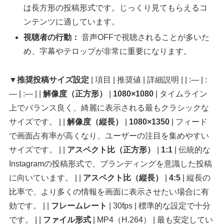
は長方形の投稿形式です。じっくり見てもらえるコ
ンテンツに適しています。
視聴者の行動：
音声OFFで視聴されることが多いた
め、字幕やテロップが非常に重要になります。
▼推奨投稿サイズ設定
| 項目 | 推奨値 | 詳細説明 | | :— | :
— | :— | |
解像度（正方形）
|
1080×1080
| タイムライン
上でバランス良く、綺麗に表示される最もクラシックな
サイズです。 | |
解像度（縦長）
|
1080×1350
| フィード
で画面占有率が高くなり、ユーザーの注目を集めやすい
サイズです。 | |
アスペクト比（正方形）
|
1:1
| 伝統的な
Instagramの投稿形式で、ブランディングを意識した投稿
に向いています。 | |
アスペクト比（縦長）
|
4:5
| 縦長の
比率で、より多くの情報を画面に表示させたい場合に有
効です。 | |
フレームレート
| 30fps | 標準的な設定で十分
です。 | |
ファイル形式
| MP4（H.264） | 最も安定してい