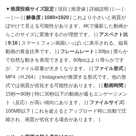
▼推奨投稿サイズ設定
| 項目 | 推奨値 | 詳細説明 | | :— | :
— | :— | |
解像度
|
1080×1920
| これより小さいと画質が
ぼやけて見える可能性があります。4Kで撮影した動画か
らこのサイズに変換するのが理想です。 | |
アスペクト比
|
9:16
| スマートフォン画面いっぱいに表示される、縦長
動画の黄金比率です。 | |
フレームレート
| 30fps | 滑らか
で自然な動きを表現できます。60fpsはより滑らかです
が、ファイル容量が大きくなります。 | |
ファイル形式
|
MP4（H.264） | Instagramが推奨する形式です。他の形
式では画質が劣化する可能性があります。 | |
動画時間
|
15秒〜90秒 | 特に30秒以下の動画が最もエンゲージメン
ト（反応）が高い傾向にあります。 | |
ファイルサイズ
|
100MB以下 | これを超えるとアップロード時に自動で圧
縮され、画質が劣化する場合があります。 |