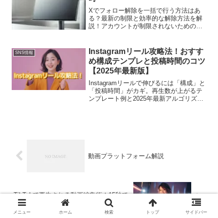
Xでフォロー解除を一括で行う方法はあ
る？最新の制限と効率的な解除方法を解
説！アカウントが制限されないためのポ
イントや注意点も紹介。2025年の最新情
報をチェック！
Instagramリール攻略法！おすす
SNS情報
め構成テンプレと投稿時間のコツ
【2025年最新版】
Instagramリールで伸びるには「構成」と
「投稿時間」がカギ。再生数が上がるテ
ンプレート例と2025年最新アルゴリズム
対策を解説。初心者でもすぐ実践できる
コツ満載。
動画プラットフォーム解説
TikTokで再生される動画編集術！15秒で
も目を引く構成テク【2025年版】
メニュー
ホーム
検索
トップ
サイドバー