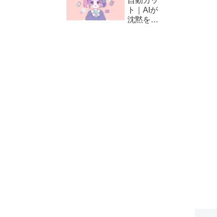
自動カッ
方と編集
ト｜AIが
テクニッ
沈黙をカ
ク
ット！
CapCut
の自動編
集（カッ
ト）の使
い方