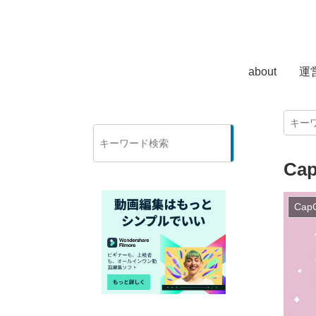
about
運
検
索
C
Cap