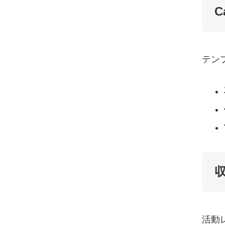
テン
活動