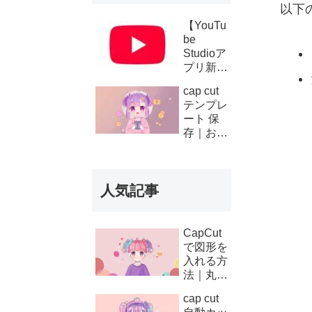
以下
【YouTu
be
Studioア
プリ新機
能】複数
cap cut
チャンネ
テンプレ
ルの収
ート 保
益・支払
存｜お気
い履歴が
に入り登
スマホで
録と後か
確認可能
ら使う方
に！条件
人気記事
法
と使い方
を徹底解
説
CapCut
で図形を
入れる方
法｜丸・
矢印・四
cap cut
角の使い