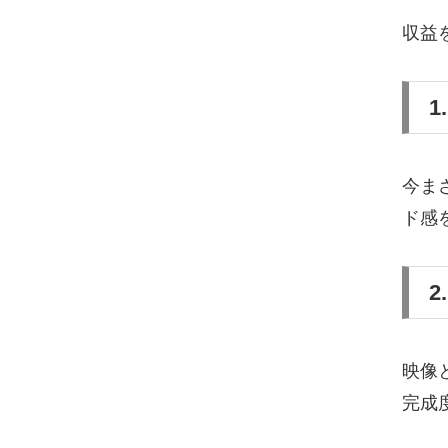
収益
今ま
ド感
映像
完成