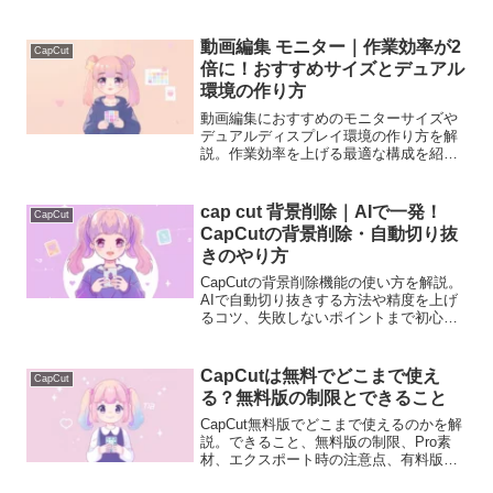
を避けるポイントを説明します。
動画編集 モニター｜作業効率が2
CapCut
倍に！おすすめサイズとデュアル
環境の作り方
動画編集におすすめのモニターサイズや
デュアルディスプレイ環境の作り方を解
説。作業効率を上げる最適な構成を紹介
します。
cap cut 背景削除｜AIで一発！
CapCut
CapCutの背景削除・自動切り抜
きのやり方
CapCutの背景削除機能の使い方を解説。
AIで自動切り抜きする方法や精度を上げ
るコツ、失敗しないポイントまで初心者
向けに分かりやすく説明します。
CapCutは無料でどこまで使え
CapCut
る？無料版の制限とできること
CapCut無料版でどこまで使えるのかを解
説。できること、無料版の制限、Pro素
材、エクスポート時の注意点、有料版と
の違いまで初心者向けに分かりやすく紹