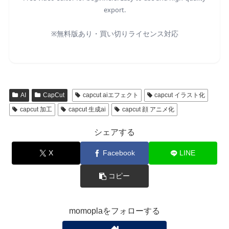
export.
※無料版あり・買い切りライセンス対応
AI
CapCut
capcut aiエフェクト
capcut イラスト化
capcut 加工
capcut 生成ai
capcut 顔 アニメ化
シェアする
X
Facebook
LINE
コピー
momoplaをフォローする