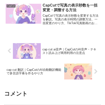
介します。
CapCutで写真の表示秒数を一括
CapCut
変更・調整する方法
CapCutで写真の表示秒数を変更する方法
を解説。写真の表示時間の調整方法、一
括変更のやり方、TikTok写真動画のおす
すめ秒数まで初心者向けに分かりやすく
紹介します。
cap cut ai音声｜CapCutのAI音声・テキ
スト読み上げ商用利用の注意点
cap cut 翻訳｜CapCutのAI自動翻訳機能
で多言語字幕を作るやり方
コメント