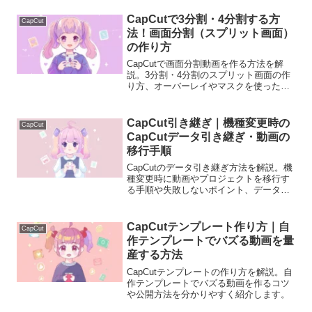
向けに紹介します。
CapCutで3分割・4分割する方
CapCut
法！画面分割（スプリット画面）
の作り方
CapCutで画面分割動画を作る方法を解
説。3分割・4分割のスプリット画面の作
り方、オーバーレイやマスクを使った編
集テクニックまで初心者向けに分かりや
すく説明します。
CapCut引き継ぎ｜機種変更時の
CapCut
CapCutデータ引き継ぎ・動画の
移行手順
CapCutのデータ引き継ぎ方法を解説。機
種変更時に動画やプロジェクトを移行す
る手順や失敗しないポイント、データが
消える原因を初心者向けに分かりやすく
説明します。
CapCutテンプレート作り方｜自
CapCut
作テンプレートでバズる動画を量
産する方法
CapCutテンプレートの作り方を解説。自
作テンプレートでバズる動画を作るコツ
や公開方法を分かりやすく紹介します。