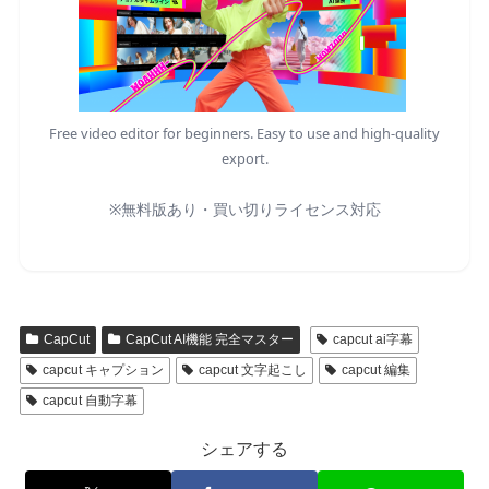
Free video editor for beginners. Easy to use and high-quality
export.
※無料版あり・買い切りライセンス対応
CapCut
CapCut AI機能 完全マスター
capcut ai字幕
capcut キャプション
capcut 文字起こし
capcut 編集
capcut 自動字幕
シェアする