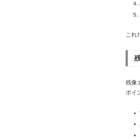
これ
残像
ポイ