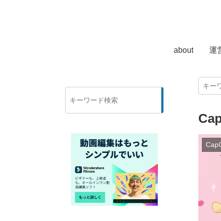
about
運
検
索
C
Cap