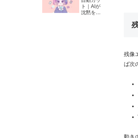
自動カッ
方と編集
ト｜AIが
テクニッ
沈黙をカ
ク
ット！
CapCut
の自動編
集（カッ
ト）の使
い方
残像
ば次
動き