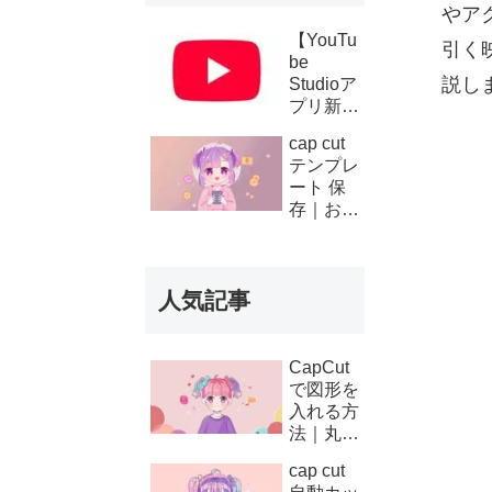
やア
【YouTu
引く
be
説し
Studioア
プリ新機
能】複数
cap cut
チャンネ
テンプレ
ルの収
ート 保
益・支払
存｜お気
い履歴が
に入り登
スマホで
録と後か
確認可能
ら使う方
に！条件
人気記事
法
と使い方
を徹底解
説
CapCut
で図形を
入れる方
法｜丸・
矢印・四
cap cut
角の使い