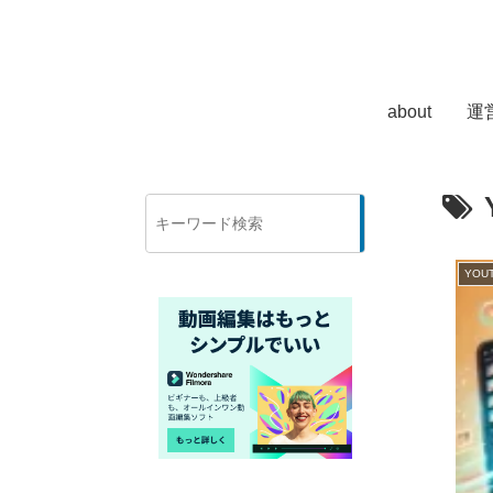
about
運
検
索
YOU