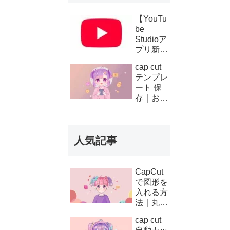
【YouTu
be
Studioア
プリ新機
能】複数
cap cut
チャンネ
テンプレ
ルの収
ート 保
益・支払
存｜お気
い履歴が
に入り登
スマホで
録と後か
確認可能
ら使う方
に！条件
人気記事
法
と使い方
を徹底解
説
CapCut
で図形を
入れる方
法｜丸・
矢印・四
cap cut
角の使い