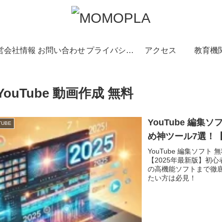
営会社情報
お問い合わせ
プライバシーポリシー
アクセス
教育機
YouTube 動画作成 無料
YouTube 編集
TUBE
め神ツール7選！【
YouTube 編集ソフ
【2025年最新版】初
の高機能ソフトまで徹底
たい方は必見！