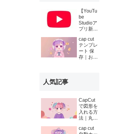
【YouTu
be
Studioア
プリ新機
能】複数
cap cut
チャンネ
テンプレ
ルの収
ート 保
益・支払
存｜お気
い履歴が
に入り登
スマホで
録と後か
確認可能
ら使う方
に！条件
人気記事
法
と使い方
を徹底解
説
CapCut
で図形を
入れる方
法｜丸・
矢印・四
cap cut
角の使い