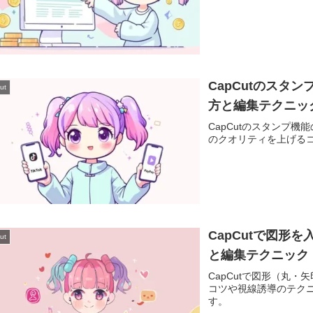
CapCutのスタ
ut
方と編集テクニッ
CapCutのスタンプ
のクオリティを上げる
CapCutで図形
ut
と編集テクニック
CapCutで図形（丸
コツや視線誘導のテク
す。