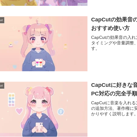
CapCutの効果
ut
おすすめ使い方
CapCutの効果音の
タイミングや音量調整
す。
CapCutに好き
ut
PC対応の完全手
CapCutに音楽を入
の追加方法、著作権に安全
かりやすく説明します