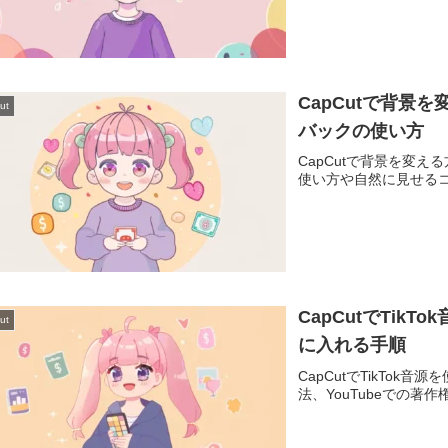
CapCutで背景
ut
バックの使い方
CapCutで背景を変
使い方や自然に見せる
CapCutでTik
ut
に入れる手順
CapCutでTikTo
法、YouTubeでの