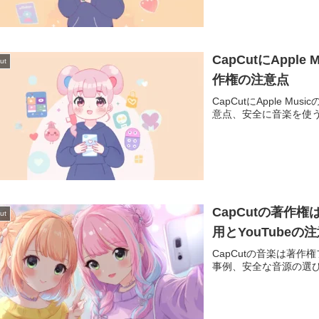
CapCutにApp
ut
作権の注意点
CapCutにApple 
意点、安全に音楽を使
CapCutの著作
ut
用とYouTubeの
CapCutの音楽は著作
事例、安全な音源の選