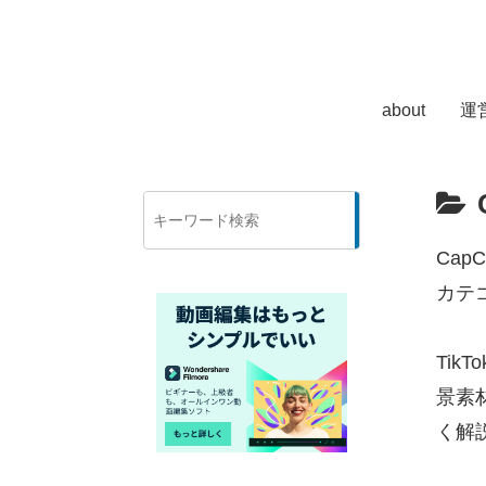
about
運
検
索
Ca
カテ
Tik
景素
く解