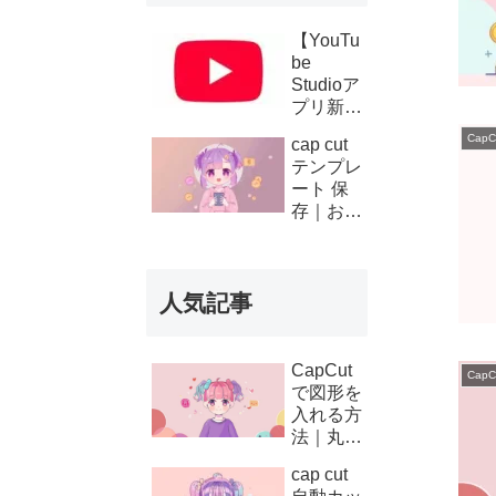
【YouTu
be
Studioア
プリ新機
能】複数
CapC
cap cut
チャンネ
テンプレ
ルの収
ート 保
益・支払
存｜お気
い履歴が
に入り登
スマホで
録と後か
確認可能
ら使う方
に！条件
人気記事
法
と使い方
を徹底解
説
CapCut
CapC
で図形を
入れる方
法｜丸・
矢印・四
cap cut
角の使い