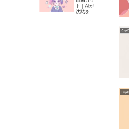
自動カッ
方と編集
ト｜AIが
テクニッ
沈黙をカ
ク
ット！
CapCut
の自動編
CapC
集（カッ
ト）の使
い方
CapC