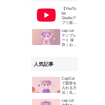
【YouTu
be
Studioア
プリ新機
能】複数
cap cut
チャンネ
テンプレ
ルの収
ート 保
益・支払
存｜お気
い履歴が
に入り登
スマホで
録と後か
確認可能
ら使う方
に！条件
人気記事
法
と使い方
を徹底解
説
CapCut
で図形を
入れる方
法｜丸・
矢印・四
cap cut
角の使い