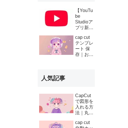
【YouTu
be
Studioア
プリ新機
能】複数
cap cut
チャンネ
テンプレ
ルの収
ート 保
益・支払
存｜お気
い履歴が
に入り登
スマホで
録と後か
確認可能
ら使う方
に！条件
人気記事
法
と使い方
を徹底解
説
CapCut
で図形を
入れる方
法｜丸・
矢印・四
cap cut
角の使い